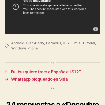
Android
,
BlackBerry
,
Cerberus
,
iOS
,
Lumia
,
Tutorial
,
Etiquetas
Windows Phone
←
Fujitsu quiere traer a España el IS12T
→
Whatsapp bloqueado en Siria
24 respuestas a «Descubre