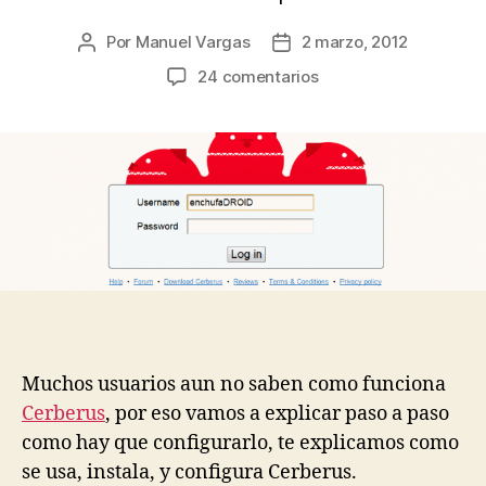
Por
Manuel Vargas
2 marzo, 2012
Autor
Fecha
de
de
en
24 comentarios
la
la
Descubre
entrada
entrada
como
instalar
Cerberus
y
no
morir
en
el
intento
Muchos usuarios aun no saben como funciona
Cerberus
, por eso vamos a explicar paso a paso
como hay que configurarlo, te explicamos como
se usa, instala, y configura Cerberus.