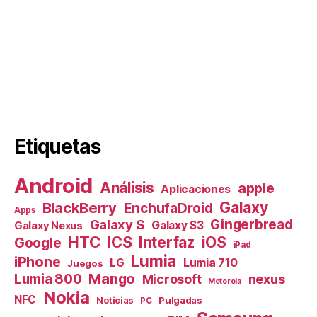
Etiquetas
Android
Análisis
apple
Aplicaciones
Galaxy
BlackBerry
EnchufaDroid
Apps
Galaxy S
Gingerbread
Galaxy S3
Galaxy Nexus
HTC
ICS
Interfaz
iOS
Google
iPad
Lumia
iPhone
Lumia 710
LG
Juegos
Mango
Lumia 800
nexus
Microsoft
Motorola
Nokia
NFC
Pulgadas
Noticias
PC