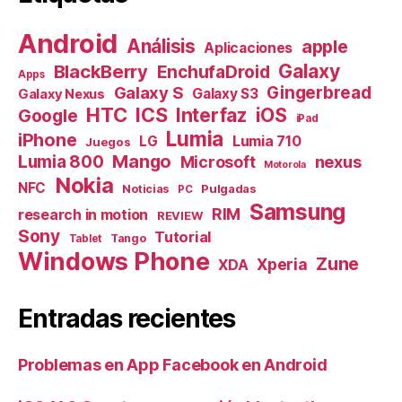
Android
Análisis
apple
Aplicaciones
Galaxy
BlackBerry
EnchufaDroid
Apps
Galaxy S
Gingerbread
Galaxy S3
Galaxy Nexus
HTC
ICS
Interfaz
iOS
Google
iPad
Lumia
iPhone
Lumia 710
LG
Juegos
Mango
Lumia 800
nexus
Microsoft
Motorola
Nokia
NFC
Pulgadas
Noticias
PC
Samsung
RIM
research in motion
REVIEW
Sony
Tutorial
Tango
Tablet
Windows Phone
Zune
Xperia
XDA
Entradas recientes
Problemas en App Facebook en Android