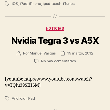
iOS
,
iPad
,
iPhone
,
ipod touch
,
iTunes
disponible
Etiquetas
para
iPad,
iPhone,
Categorías
NOTICIAS
iPod
Touch.»
Nvidia Tegra 3 vs A5X
Por
Manuel Vargas
19 marzo, 2012
Autor
Fecha
de
de
en
No hay comentarios
la
la
Nvidia
entrada
entrada
Tegra
3
[youtube http://www.youtube.com/watch?
vs
v=TQlu39SIH6M]
A5X
Android
,
iPad
Etiquetas