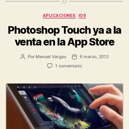
Categorías
APLICACIONES
IOS
Photoshop Touch ya a la
venta en la App Store
Por
Manuel Vargas
6 marzo, 2012
Autor
Fecha
de
de
en
1 comentario
la
la
Photoshop
entrada
entrada
Touch
ya
a
la
venta
en
la
App
Store