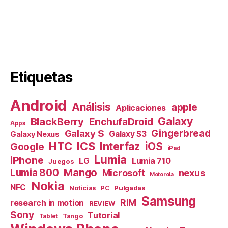
Etiquetas
Android
Análisis
apple
Aplicaciones
Galaxy
BlackBerry
EnchufaDroid
Apps
Galaxy S
Gingerbread
Galaxy S3
Galaxy Nexus
HTC
ICS
Interfaz
iOS
Google
iPad
Lumia
iPhone
Lumia 710
LG
Juegos
Mango
Lumia 800
nexus
Microsoft
Motorola
Nokia
NFC
Pulgadas
Noticias
PC
Samsung
RIM
research in motion
REVIEW
Sony
Tutorial
Tango
Tablet