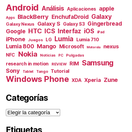
Android
Análisis
apple
Aplicaciones
Galaxy
BlackBerry
EnchufaDroid
Apps
Galaxy S
Gingerbread
Galaxy S3
Galaxy Nexus
HTC
ICS
Interfaz
iOS
Google
iPad
Lumia
iPhone
Lumia 710
LG
Juegos
Mango
Lumia 800
nexus
Microsoft
Motorola
Nokia
NFC
Pulgadas
Noticias
PC
Samsung
RIM
research in motion
REVIEW
Sony
Tutorial
Tango
Tablet
Windows Phone
Zune
Xperia
XDA
Categorías
Categorías
Etiquetas