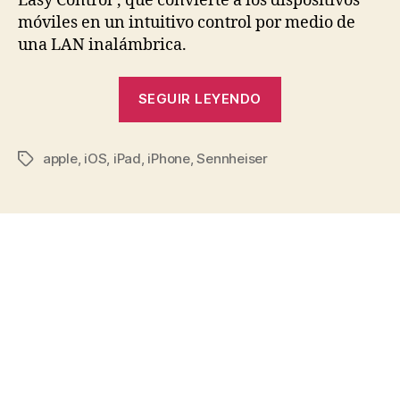
Easy Control’, que convierte a los dispositivos
móviles en un intuitivo control por medio de
una LAN inalámbrica.
«Aplicación
SEGUIR LEYENDO
de
Sennheiser
apple
,
iOS
,
iPad
,
iPhone
,
Sennheiser
para
Etiquetas
iPad
e
iPhone»