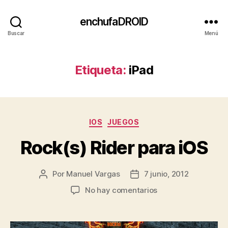
enchufaDROID
Buscar
Menú
Etiqueta:
iPad
Categorías
IOS
JUEGOS
Rock(s) Rider para iOS
Por
Manuel Vargas
7 junio, 2012
Autor
Fecha
de
de
en
No hay comentarios
la
la
Rock(s)
entrada
entrada
Rider
para