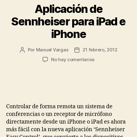
Aplicación de
Sennheiser para iPad e
iPhone
Por
Manuel Vargas
21 febrero, 2012
Autor
Fecha
de
de
en
No hay comentarios
la
la
Aplicación
entrada
entrada
de
Sennheiser
para
iPad
e
Controlar de forma remota un sistema de
iPhone
conferencias o un receptor de micrófono
directamente desde un iPhone o iPad es ahora
más fácil con la nueva aplicación ‘Sennheiser