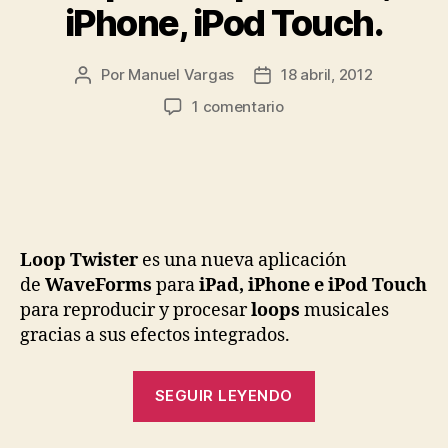
iPhone, iPod Touch.
Por
Manuel Vargas
18 abril, 2012
Autor
Fecha
de
de
en
1 comentario
la
la
Loop
entrada
entrada
Twister
ya
disponible
para
iPad,
Loop Twister
es una nueva aplicación
iPhone,
iPod
de
WaveForms
para
iPad, iPhone e iPod Touch
Touch.
para reproducir y procesar
loops
musicales
gracias a sus efectos integrados.
«Loop
SEGUIR LEYENDO
Twister
ya