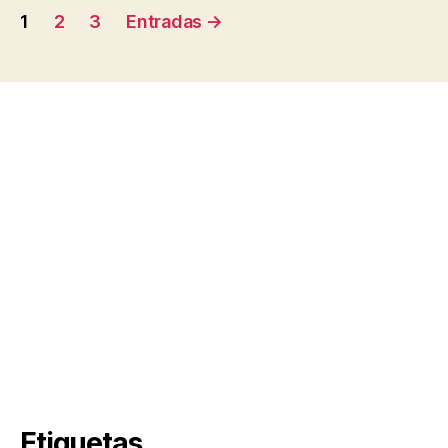
Paginación
1
2
3
Entradas
→
de
entradas
Etiquetas