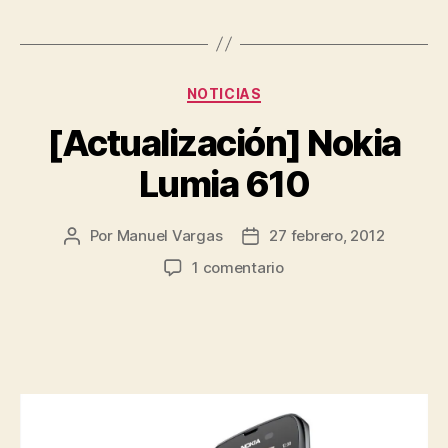
Categorías
NOTICIAS
[Actualización] Nokia
Lumia 610
Por
Manuel Vargas
27 febrero, 2012
Autor
Fecha
de
de
en
1 comentario
la
la
[Actualización]
entrada
entrada
Nokia
Lumia
610