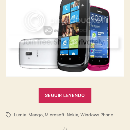
«[Actualización
SEGUIR LEYENDO
Nokia
Lumia
Lumia
,
Mango
,
Microsoft
,
Nokia
,
Windows Phone
610»
Etiquetas