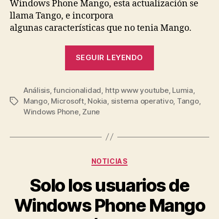
Windows Phone Mango, esta actualización se
llama Tango, e incorpora
algunas características que no tenia Mango.
«[Video
SEGUIR LEYENDO
Review]
Nokia
Análisis
,
funcionalidad
,
http www youtube
Lumia
,
Lumia
,
Mango
,
Microsoft
,
Nokia
,
sistema operativo
,
Tango
,
Etiquetas
710
Windows Phone
,
Zune
Con
Windows
Phone
7.5
Categorías
NOTICIAS
Tango»
Solo los usuarios de
Windows Phone Mango