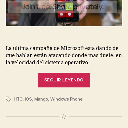
La ultima campaña de Microsoft esta dando de
que hablar, están atacando donde mas duele, en
la velocidad del sistema operativo.
«Publicidad
SEGUIR LEYENDO
viral
de
HTC
,
iOS
,
Mango
,
Windows Phone
Windows
Etiquetas
Phone»