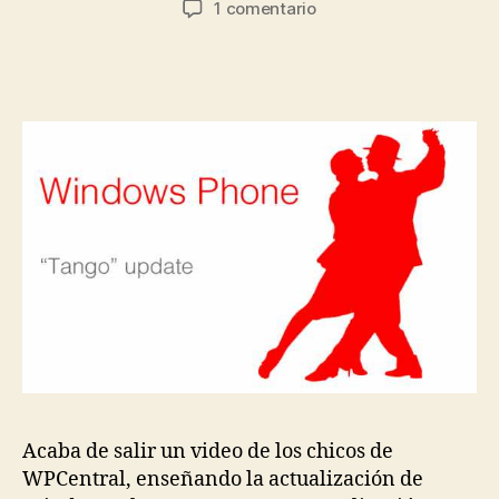
en
1 comentario
la
la
[Video
entrada
entrada
Review]
Nokia
Lumia
710
Con
Windows
Phone
7.5
Tango
Acaba de salir un video de los chicos de
WPCentral, enseñando la actualización de