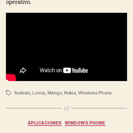
operativo.
Análisis
,
Lumia
,
Mango
,
Nokia
,
Windows Phone
Etiquetas
Categorías
APLICACIONES
WINDOWS PHONE