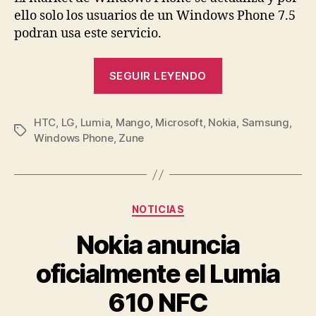
ello solo los usuarios de un Windows Phone 7.5
podran usa este servicio.
«Solo
SEGUIR LEYENDO
los
usuarios
HTC
,
LG
,
Lumia
,
Mango
,
Microsoft
,
Nokia
de
,
Samsung
,
Etiquetas
Windows Phone
,
Zune
Windows
Phone
Mango
podrán
Categorías
NOTICIAS
usar
Nokia anuncia
el
Marketplace»
oficialmente el Lumia
610 NFC