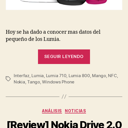
Hoy se ha dado a conocer mas datos del
pequeño de los Lumia.
«Nokia
SEGUIR LEYENDO
anuncia
oficialmente
Interfaz
,
Lumia
,
Lumia 710
,
Lumia 800
el
,
Mango
,
NFC
,
Etiquetas
Nokia
,
Tango
,
Windows Phone
Lumia
610
NFC»
Categorías
ANÁLISIS
NOTICIAS
[Review] Nokia Drive 2.0