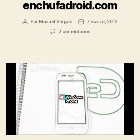
enchufadroid.com
Por
Manuel Vargas
7 marzo, 2012
Autor
Fecha
de
de
en
2 comentarios
la
la
Nokia
entrada
entrada
Lumia
710
visita
enchufadroid.com