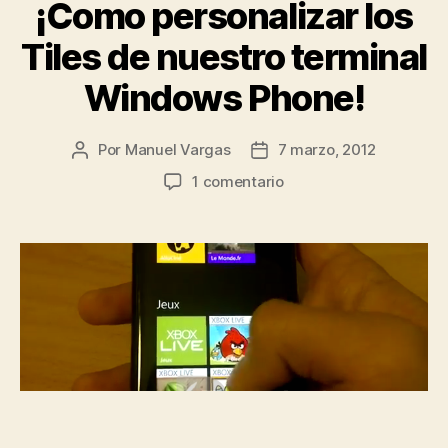
¡Como personalizar los
Tiles de nuestro terminal
Windows Phone!
Por
Manuel Vargas
7 marzo, 2012
Autor
Fecha
de
de
en
1 comentario
la
la
¡Como
entrada
entrada
personalizar
los
Tiles
de
nuestro
terminal
Windows
Phone!