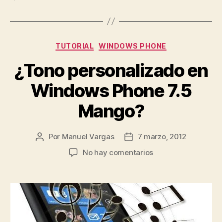
Categorías
TUTORIAL
WINDOWS PHONE
¿Tono personalizado en
Windows Phone 7.5
Mango?
Por
Manuel Vargas
7 marzo, 2012
Autor
Fecha
de
de
en
No hay comentarios
la
la
¿Tono
entrada
entrada
personalizado
en
Windows
Phone
7.5