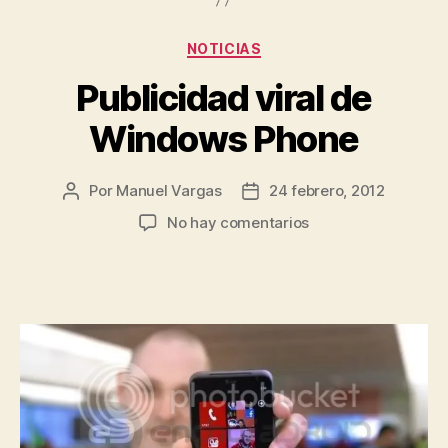
Categorías
NOTICIAS
Publicidad viral de
Windows Phone
Por
Manuel Vargas
24 febrero, 2012
Autor
Fecha
de
de
en
No hay comentarios
la
la
Publicidad
entrada
entrada
viral
de
Windows
Phone