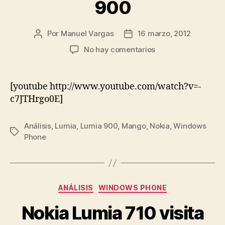
900
Por
Manuel Vargas
16 marzo, 2012
Autor
Fecha
de
de
en
No hay comentarios
la
la
Hands
entrada
entrada
On:
Nokia
[youtube http://www.youtube.com/watch?v=-
Lumia
c7JTHrgo0E]
900
Análisis
,
Lumia
,
Lumia 900
,
Mango
,
Nokia
,
Windows
Etiquetas
Phone
Categorías
ANÁLISIS
WINDOWS PHONE
Nokia Lumia 710 visita