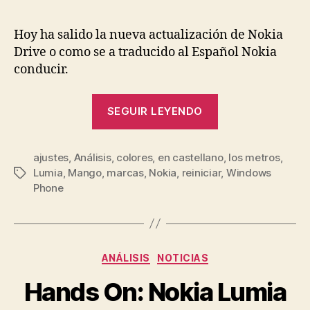
Hoy ha salido la nueva actualización de Nokia
Drive o como se a traducido al Español Nokia
conducir.
«[Review]
SEGUIR LEYENDO
Nokia
Drive
ajustes
,
Análisis
,
colores
,
en castellano
2.0»
,
los metros
,
Lumia
,
Mango
,
marcas
,
Nokia
,
reiniciar
,
Windows
Etiquetas
Phone
Categorías
ANÁLISIS
NOTICIAS
Hands On: Nokia Lumia