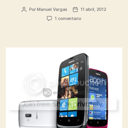
Por
Manuel Vargas
11 abril, 2012
Autor
Fecha
de
de
en
1 comentario
la
la
Nokia
entrada
entrada
anuncia
oficialmente
el
Lumia
610
NFC