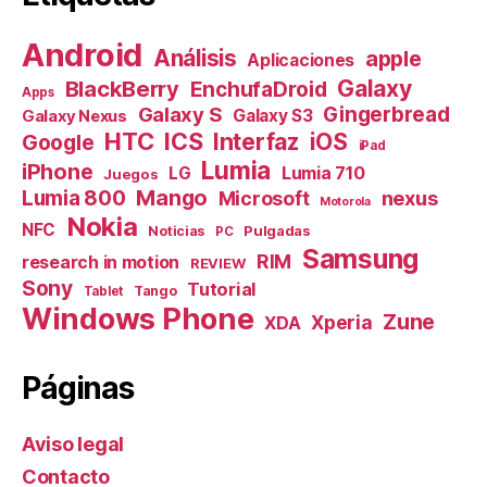
Android
Análisis
apple
Aplicaciones
Galaxy
BlackBerry
EnchufaDroid
Apps
Galaxy S
Gingerbread
Galaxy S3
Galaxy Nexus
HTC
ICS
Interfaz
iOS
Google
iPad
Lumia
iPhone
Lumia 710
LG
Juegos
Mango
Lumia 800
nexus
Microsoft
Motorola
Nokia
NFC
Pulgadas
Noticias
PC
Samsung
RIM
research in motion
REVIEW
Sony
Tutorial
Tango
Tablet
Windows Phone
Zune
Xperia
XDA
Páginas
Aviso legal
Contacto