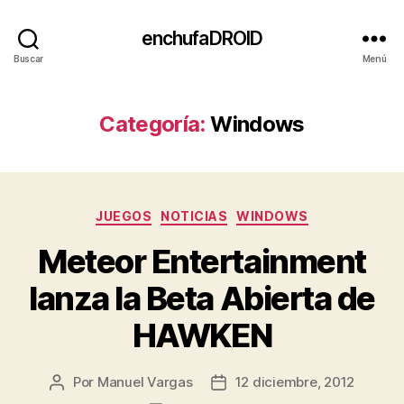
enchufaDROID
Buscar
Menú
Categoría:
Windows
Categorías
JUEGOS
NOTICIAS
WINDOWS
Meteor Entertainment
lanza la Beta Abierta de
HAWKEN
Por
Manuel Vargas
12 diciembre, 2012
Autor
Fecha
de
de