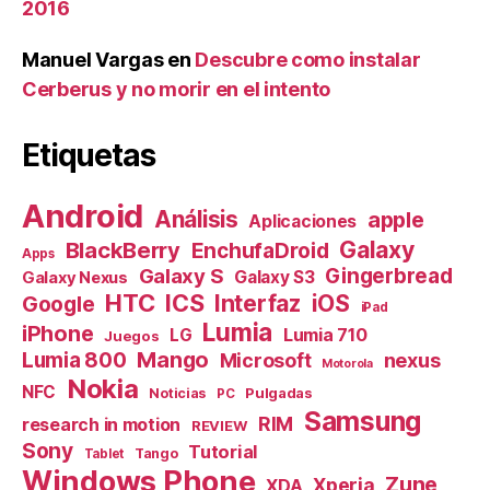
2016
Manuel Vargas
en
Descubre como instalar
Cerberus y no morir en el intento
Etiquetas
Android
Análisis
apple
Aplicaciones
Galaxy
BlackBerry
EnchufaDroid
Apps
Galaxy S
Gingerbread
Galaxy S3
Galaxy Nexus
HTC
ICS
Interfaz
iOS
Google
iPad
Lumia
iPhone
Lumia 710
LG
Juegos
Mango
Lumia 800
nexus
Microsoft
Motorola
Nokia
NFC
Pulgadas
Noticias
PC
Samsung
RIM
research in motion
REVIEW
Sony
Tutorial
Tango
Tablet
Windows Phone
Zune
Xperia
XDA