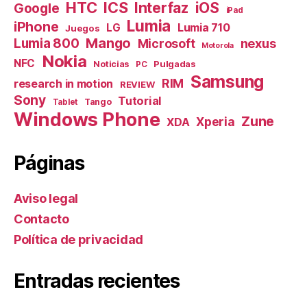
HTC
ICS
Interfaz
iOS
Google
iPad
Lumia
iPhone
Lumia 710
LG
Juegos
Mango
Lumia 800
nexus
Microsoft
Motorola
Nokia
NFC
Pulgadas
Noticias
PC
Samsung
RIM
research in motion
REVIEW
Sony
Tutorial
Tango
Tablet
Windows Phone
Zune
Xperia
XDA
Páginas
Aviso legal
Contacto
Política de privacidad
Entradas recientes