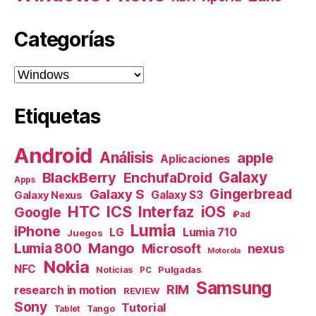
Categorías
Categorías
Etiquetas
Android
Análisis
apple
Aplicaciones
Galaxy
BlackBerry
EnchufaDroid
Apps
Galaxy S
Gingerbread
Galaxy S3
Galaxy Nexus
HTC
ICS
Interfaz
iOS
Google
iPad
Lumia
iPhone
Lumia 710
LG
Juegos
Mango
Lumia 800
nexus
Microsoft
Motorola
Nokia
NFC
Pulgadas
Noticias
PC
Samsung
RIM
research in motion
REVIEW
Sony
Tutorial
Tango
Tablet