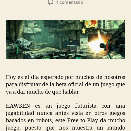
en
1 comentario
la
la
Meteor
entrada
entrada
Entertainment
lanza
la
Beta
Abierta
de
HAWKEN
Hoy es el día esperado por muchos de nosotros
para disfrutar de la beta oficial de un juego que
va a dar mucho de que hablar.
HAWKEN es un juego futurista con una
jugabilidad nunca antes vista en otros juegos
basados en robots, este Free to Play da mucho
juego, puesto que nos muestra un mundo