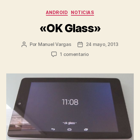
Categorías
ANDROID
NOTICIAS
«OK Glass»
Por
Manuel Vargas
24 mayo, 2013
Autor
Fecha
de
de
en
1 comentario
la
la
«OK
entrada
entrada
Glass»