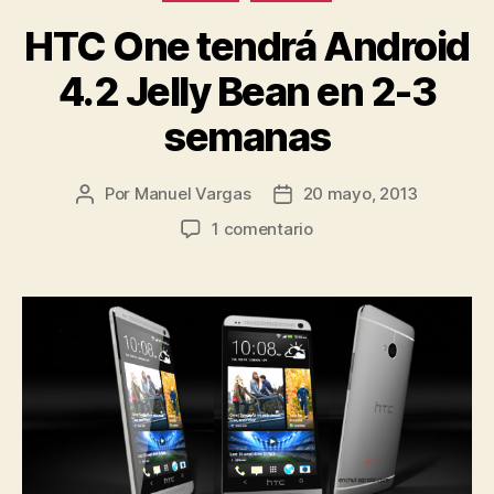
HTC One tendrá Android
4.2 Jelly Bean en 2-3
semanas
Por
Manuel Vargas
20 mayo, 2013
Autor
Fecha
de
de
en
1 comentario
la
la
HTC
entrada
entrada
One
tendrá
Android
4.2
Jelly
Bean
en
2-
3