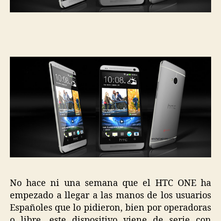
semanas
No hace ni una semana que el HTC ONE ha
empezado a llegar a las manos de los usuarios
Españoles que lo pidieron, bien por operadoras
o libre, este dispositivo viene de serie con