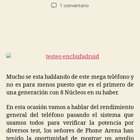
de
de
en
1 comentario
la
la
El
entrada
entrada
nuevo
Galaxy
S
IV
se
enfrenta
a
sus
competidores
Mucho se esta hablando de este mega teléfono y
no es para menos puesto que es el primero de
una generación con 8 Núcleos en su haber.
En esta ocasión vamos a hablar del rendimiento
general del teléfono pasando el sistema que
usamos todos para verificar la potencia por
diversos test, los señores de Phone Arena han
tenido la oportunidad de mostrar un amplio