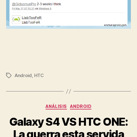
Android
,
HTC
Etiquetas
Categorías
ANÁLISIS
ANDROID
Galaxy S4 VS HTC ONE:
La guerra esta servida