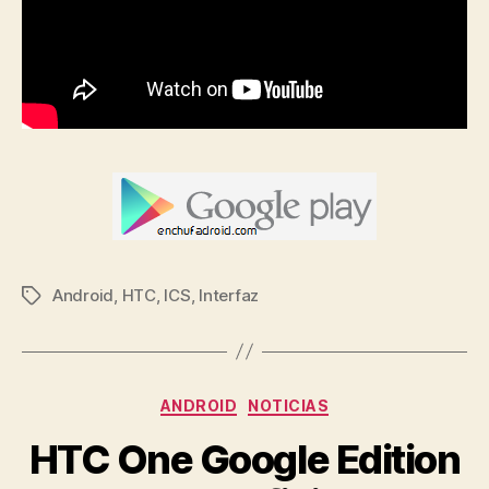
Android
,
HTC
,
ICS
,
Interfaz
Etiquetas
Categorías
ANDROID
NOTICIAS
HTC One Google Edition