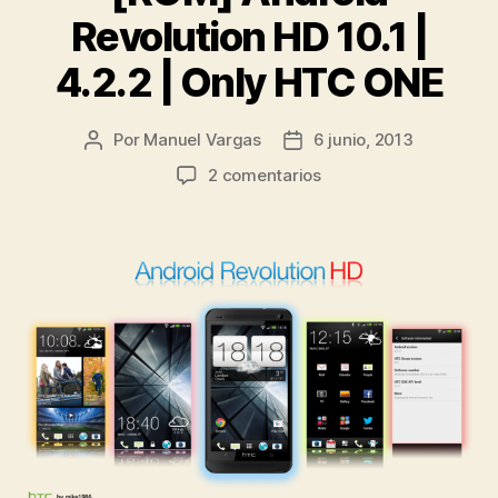
Revolution HD 10.1 |
4.2.2 | Only HTC ONE
Por
Manuel Vargas
6 junio, 2013
Autor
Fecha
de
de
en
2 comentarios
la
la
[ROM]
entrada
entrada
Android
Revolution
HD
10.1
|
4.2.2
|
Only
HTC
ONE