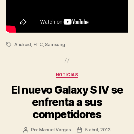
Android
,
HTC
,
Samsung
Etiquetas
Categorías
NOTICIAS
El nuevo Galaxy S IV se
enfrenta a sus
competidores
Por
Manuel Vargas
5 abril, 2013
Autor
Fecha