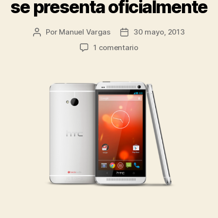
se presenta oficialmente
Por
Manuel Vargas
30 mayo, 2013
Autor
Fecha
de
de
en
1 comentario
la
la
HTC
entrada
entrada
One
Google
Edition
se
presenta
oficialmente