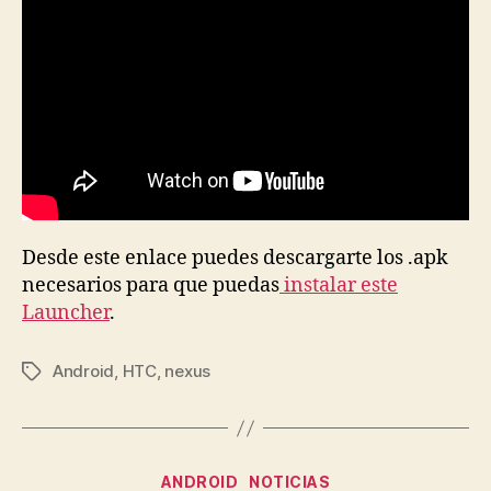
Desde este enlace puedes descargarte los .apk
necesarios para que puedas
instalar este
Launcher
.
Android
,
HTC
,
nexus
Etiquetas
Categorías
ANDROID
NOTICIAS