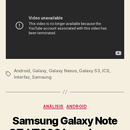
Android
,
Galaxy
,
Galaxy Nexus
,
Galaxy S3
,
ICS
,
Etiquetas
Interfaz
,
Samsung
Categorías
ANÁLISIS
ANDROID
Samsung Galaxy Note