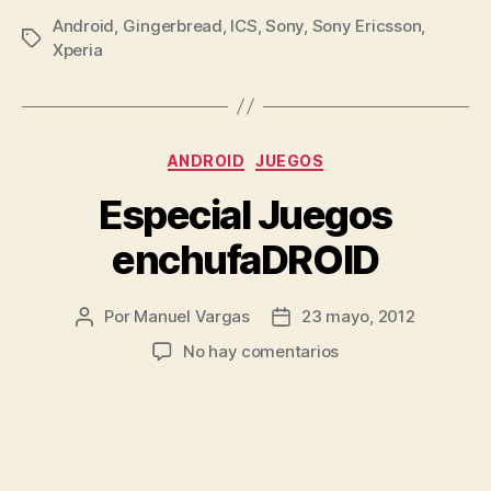
Android
,
Gingerbread
,
ICS
,
Sony
,
Sony Ericsson
mini
,
Etiquetas
Xperia
Pro
se
actualiza
a
Categorías
ANDROID
JUEGOS
Android
Especial Juegos
4.0»
enchufaDROID
Por
Manuel Vargas
23 mayo, 2012
Autor
Fecha
de
de
en
No hay comentarios
la
la
Especial
entrada
entrada
Juegos
enchufaDROID