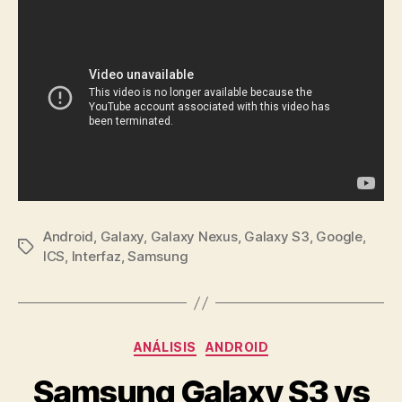
Android
,
Galaxy
,
Galaxy Nexus
,
Galaxy S3
,
Google
,
Etiquetas
ICS
,
Interfaz
,
Samsung
Categorías
ANÁLISIS
ANDROID
Samsung Galaxy S3 vs