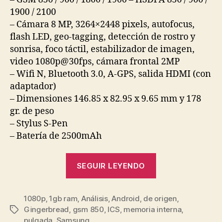
1900 / 2100
– Cámara 8 MP, 3264×2448 pixels, autofocus,
flash LED, geo-tagging, detección de rostro y
sonrisa, foco táctil, estabilizador de imagen,
video 1080p@30fps, cámara frontal 2MP
– Wifi N, Bluetooth 3.0, A-GPS, salida HDMI (con
adaptador)
– Dimensiones 146.85 x 82.95 x 9.65 mm y 178
gr. de peso
– Stylus S-Pen
– Batería de 2500mAh
«Samsung
SEGUIR LEYENDO
Galaxy
Note
1080p
,
1gb ram
,
Análisis
,
Android
,
de origen
GT-
,
Gingerbread
,
gsm 850
,
ICS
,
memoria interna
,
Etiquetas
N7000
pulgada
,
Samsung