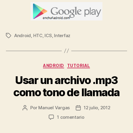
Android
,
HTC
,
ICS
,
Interfaz
Etiquetas
Categorías
ANDROID
TUTORIAL
Usar un archivo .mp3
como tono de llamada
Por
Manuel Vargas
12 julio, 2012
Autor
Fecha
de
de
en
1 comentario
la
la
Usar
entrada
entrada
un