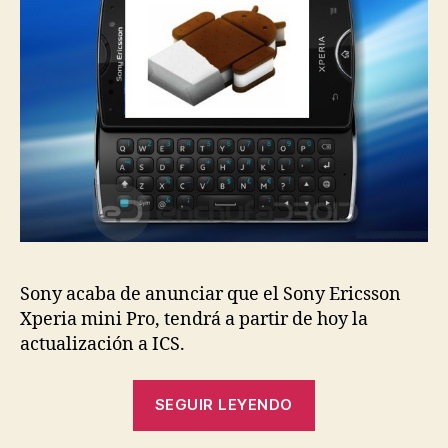
actualiza
a
Android
4.0
Sony acaba de anunciar que el Sony Ericsson
Xperia mini Pro, tendrá a partir de hoy la
actualización a ICS.
«Sony
SEGUIR LEYENDO
ericsson
Xperia