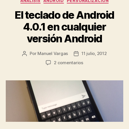
ANÁLISIS
ANDROID
PERSONALIZACIÓN
El teclado de Android
4.0.1 en cualquier
versión Android
Por
Manuel Vargas
11 julio, 2012
Autor
Fecha
de
de
en
2 comentarios
la
la
El
entrada
entrada
teclado
de
Android
4.0.1
en
cualquier
versión
Android