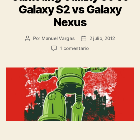
Galaxy S2 vs Galaxy
Nexus
Por
Manuel Vargas
2 julio, 2012
Autor
Fecha
de
de
en
1 comentario
la
la
Samsung
entrada
entrada
Galaxy
S3
vs
Galaxy
S2
vs
Galaxy
Nexus