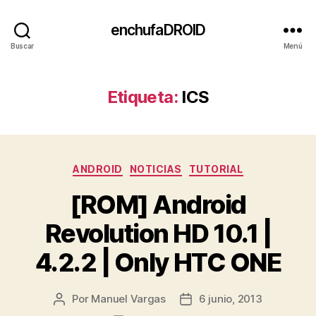
enchufaDROID
Buscar
Menú
Etiqueta:
ICS
Categorías
ANDROID
NOTICIAS
TUTORIAL
[ROM] Android
Revolution HD 10.1 |
4.2.2 | Only HTC ONE
Por
Manuel Vargas
6 junio, 2013
Autor
Fecha
de
de