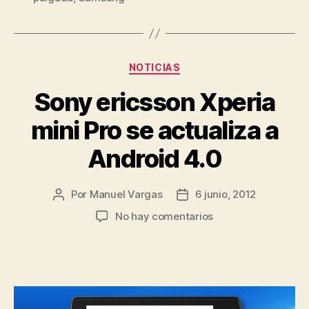
lo
probamos»
Categorías
NOTICIAS
Sony ericsson Xperia
mini Pro se actualiza a
Android 4.0
Por
Manuel Vargas
6 junio, 2012
Autor
Fecha
de
de
en
No hay comentarios
la
la
Sony
entrada
entrada
ericsson
Xperia
mini
Pro
se