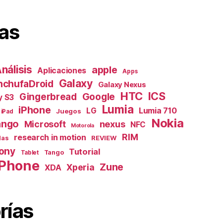
as
nálisis
apple
Aplicaciones
Apps
Galaxy
nchufaDroid
Galaxy Nexus
HTC
ICS
Gingerbread
Google
y S3
Lumia
iPhone
Lumia 710
LG
Juegos
iPad
Nokia
ngo
nexus
Microsoft
NFC
Motorola
RIM
research in motion
das
REVIEW
ony
Tutorial
Tango
Tablet
Phone
Zune
Xperia
XDA
rías