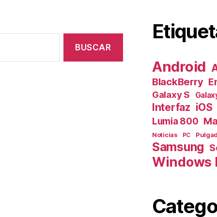
Etiquet
Android
A
BlackBerry
E
Galaxy S
Galax
Interfaz
iOS
Ma
Lumia 800
Pulga
Noticias
PC
Samsung
S
Windows 
Catego