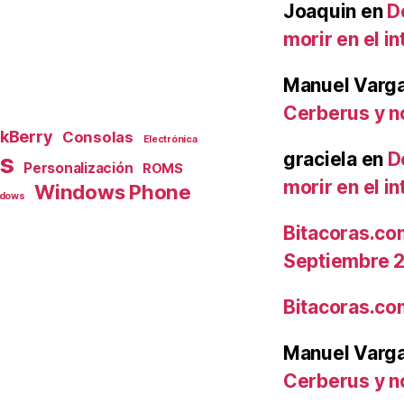
Joaquin
en
D
morir en el i
Manuel Varg
Cerberus y no
ckBerry
Consolas
Electrónica
as
graciela
en
D
Personalización
ROMS
morir en el i
Windows Phone
dows
Bitacoras.co
Septiembre 
Bitacoras.co
Manuel Varg
Cerberus y no