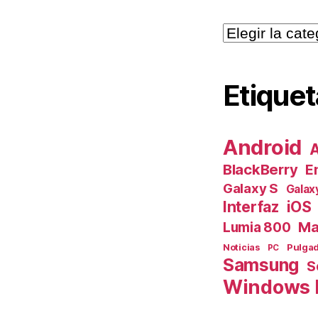
Categorías
Etiquet
Android
A
BlackBerry
E
Galaxy S
Galax
Interfaz
iOS
Ma
Lumia 800
Pulga
Noticias
PC
Samsung
S
Windows 