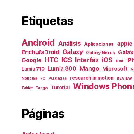
Etiquetas
Android
Análisis
apple
Aplicaciones
Galaxy
EnchufaDroid
Galax
Galaxy Nexus
HTC
ICS
Interfaz
iOS
iP
Google
iPad
Mango
Lumia 800
Microsoft
Lumia 710
M
research in motion
Pulgadas
REVIEW
Noticias
PC
Windows Phon
Tutorial
Tango
Tablet
Páginas