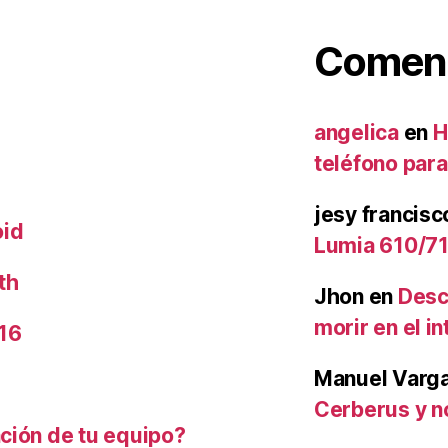
Coment
angelica
en
H
teléfono par
jesy francisc
oid
Lumia 610/71
th
Jhon
en
Desc
morir en el i
16
Manuel Varg
Cerberus y no
ción de tu equipo?