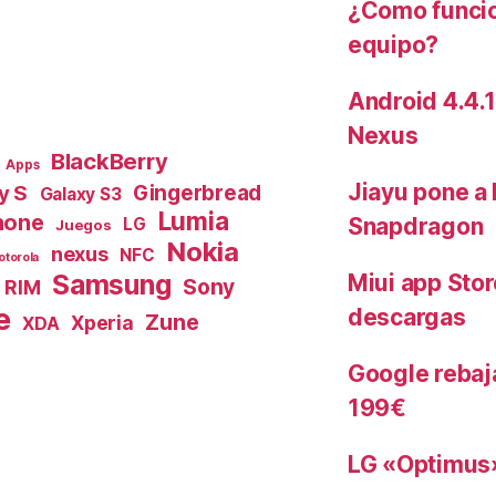
¿Como funcio
equipo?
Android 4.4.1
Nexus
BlackBerry
Apps
Jiayu pone a 
y S
Gingerbread
Galaxy S3
Lumia
hone
Snapdragon
LG
Juegos
Nokia
nexus
NFC
otorola
Samsung
Miui app Stor
Sony
RIM
e
descargas
Zune
Xperia
XDA
Google rebaja
199€
LG «Optimus