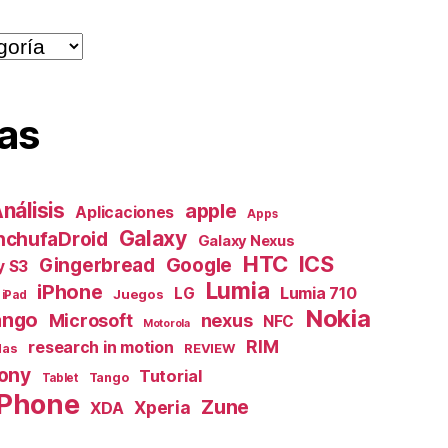
as
nálisis
apple
Aplicaciones
Apps
Galaxy
nchufaDroid
Galaxy Nexus
HTC
ICS
Gingerbread
Google
y S3
Lumia
iPhone
Lumia 710
LG
Juegos
iPad
Nokia
ngo
nexus
Microsoft
NFC
Motorola
RIM
research in motion
das
REVIEW
ony
Tutorial
Tango
Tablet
Phone
Zune
Xperia
XDA