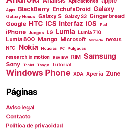
Análisis
apple
Aplicaciones
Galaxy
BlackBerry
EnchufaDroid
Apps
Galaxy S
Gingerbread
Galaxy S3
Galaxy Nexus
HTC
ICS
Interfaz
iOS
Google
iPad
Lumia
iPhone
Lumia 710
LG
Juegos
Mango
Lumia 800
nexus
Microsoft
Motorola
Nokia
NFC
Pulgadas
Noticias
PC
Samsung
RIM
research in motion
REVIEW
Sony
Tutorial
Tango
Tablet
Windows Phone
Zune
Xperia
XDA
Páginas
Aviso legal
Contacto
Política de privacidad