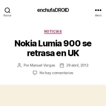
enchufaDROID
Buscar
Menú
Categorías
NOTICIAS
Nokia Lumia 900 se
retrasa en UK
Por
Manuel Vargas
29 abril, 2012
Autor
Fecha
de
de
en
No hay comentarios
la
la
Nokia
entrada
entrada
Lumia
900
se
retrasa
en