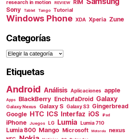
Samsung
RIM
research in motion
REVIEW
Sony
Tutorial
Tango
Tablet
Windows Phone
Zune
Xperia
XDA
Categorías
Categorías
Etiquetas
Android
Análisis
apple
Aplicaciones
Galaxy
BlackBerry
EnchufaDroid
Apps
Galaxy S
Gingerbread
Galaxy S3
Galaxy Nexus
HTC
ICS
Interfaz
iOS
Google
iPad
Lumia
iPhone
Lumia 710
LG
Juegos
Mango
Lumia 800
nexus
Microsoft
Motorola
Nokia