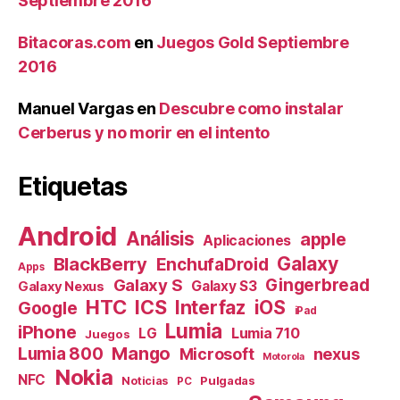
Septiembre 2016
Bitacoras.com
en
Juegos Gold Septiembre
2016
Manuel Vargas
en
Descubre como instalar
Cerberus y no morir en el intento
Etiquetas
Android
Análisis
apple
Aplicaciones
Galaxy
BlackBerry
EnchufaDroid
Apps
Galaxy S
Gingerbread
Galaxy S3
Galaxy Nexus
HTC
ICS
Interfaz
iOS
Google
iPad
Lumia
iPhone
Lumia 710
LG
Juegos
Mango
Lumia 800
nexus
Microsoft
Motorola
Nokia
NFC
Pulgadas
Noticias
PC