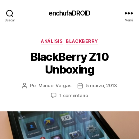
enchufaDROID
Buscar
Menú
Categorías
ANÁLISIS
BLACKBERRY
BlackBerry Z10
Unboxing
Por
Manuel Vargas
5 marzo, 2013
Autor
Fecha
de
de
en
1 comentario
la
la
BlackBerry
entrada
entrada
Z10
Unboxing