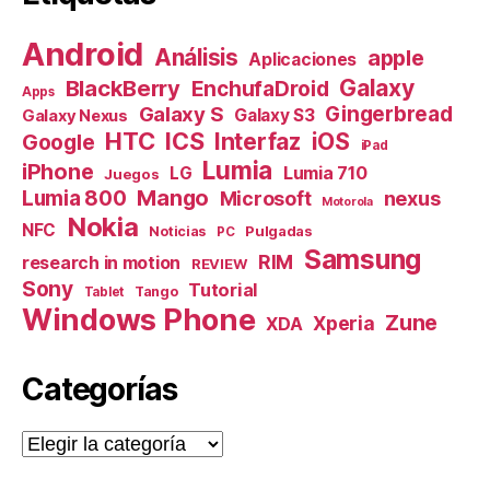
Android
Análisis
apple
Aplicaciones
Galaxy
BlackBerry
EnchufaDroid
Apps
Galaxy S
Gingerbread
Galaxy S3
Galaxy Nexus
HTC
ICS
Interfaz
iOS
Google
iPad
Lumia
iPhone
Lumia 710
LG
Juegos
Mango
Lumia 800
nexus
Microsoft
Motorola
Nokia
NFC
Pulgadas
Noticias
PC
Samsung
RIM
research in motion
REVIEW
Sony
Tutorial
Tango
Tablet
Windows Phone
Zune
Xperia
XDA
Categorías
Categorías