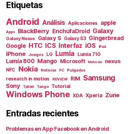
Etiquetas
Android
Análisis
apple
Aplicaciones
Galaxy
BlackBerry
EnchufaDroid
Apps
Galaxy S
Gingerbread
Galaxy S3
Galaxy Nexus
HTC
ICS
Interfaz
iOS
Google
iPad
Lumia
iPhone
Lumia 710
LG
Juegos
Mango
Lumia 800
nexus
Microsoft
Motorola
Nokia
NFC
Pulgadas
Noticias
PC
Samsung
RIM
research in motion
REVIEW
Sony
Tutorial
Tango
Tablet
Windows Phone
Zune
Xperia
XDA
Entradas recientes
Problemas en App Facebook en Android