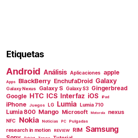
Etiquetas
Android
Análisis
apple
Aplicaciones
Galaxy
BlackBerry
EnchufaDroid
Apps
Galaxy S
Gingerbread
Galaxy S3
Galaxy Nexus
HTC
ICS
Interfaz
iOS
Google
iPad
Lumia
iPhone
Lumia 710
LG
Juegos
Mango
Lumia 800
nexus
Microsoft
Motorola
Nokia
NFC
Pulgadas
Noticias
PC
Samsung
RIM
research in motion
REVIEW
Sony
Tutorial