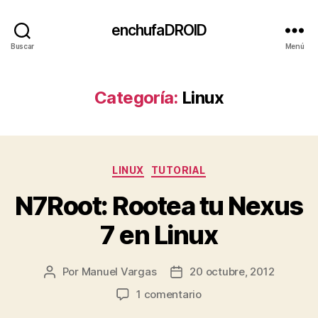
enchufaDROID
Buscar
Menú
Categoría:
Linux
Categorías
LINUX
TUTORIAL
N7Root: Rootea tu Nexus
7 en Linux
Por
Manuel Vargas
20 octubre, 2012
Autor
Fecha
de
de
en
1 comentario
la
la
N7Root: