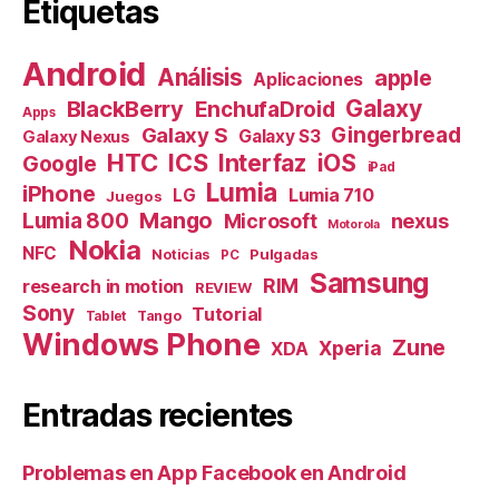
Etiquetas
Android
Análisis
apple
Aplicaciones
Galaxy
BlackBerry
EnchufaDroid
Apps
Galaxy S
Gingerbread
Galaxy S3
Galaxy Nexus
HTC
ICS
Interfaz
iOS
Google
iPad
Lumia
iPhone
Lumia 710
LG
Juegos
Mango
Lumia 800
nexus
Microsoft
Motorola
Nokia
NFC
Pulgadas
Noticias
PC
Samsung
RIM
research in motion
REVIEW
Sony
Tutorial
Tango
Tablet
Windows Phone
Zune
Xperia
XDA
Entradas recientes
Problemas en App Facebook en Android