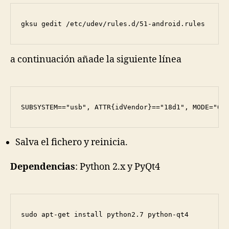
gksu gedit /etc/udev/rules.d/51-android.rules
a continuación añade la siguiente línea
SUBSYSTEM=="usb", ATTR{idVendor}=="18d1", MODE="06
Salva el fichero y reinicia.
Dependencias
: Python 2.x y PyQt4
sudo apt-get install python2.7 python-qt4