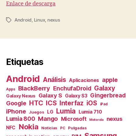
Enlace de descarga
Android
,
Linux
,
nexus
Etiquetas
Etiquetas
Android
Análisis
apple
Aplicaciones
Galaxy
BlackBerry
EnchufaDroid
Apps
Galaxy S
Gingerbread
Galaxy S3
Galaxy Nexus
HTC
ICS
Interfaz
iOS
Google
iPad
Lumia
iPhone
Lumia 710
LG
Juegos
Mango
Lumia 800
nexus
Microsoft
Motorola
Nokia
NFC
Pulgadas
Noticias
PC
Samsung