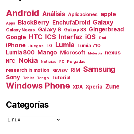
Android
Análisis
apple
Aplicaciones
Galaxy
BlackBerry
EnchufaDroid
Apps
Galaxy S
Gingerbread
Galaxy S3
Galaxy Nexus
HTC
ICS
Interfaz
iOS
Google
iPad
Lumia
iPhone
Lumia 710
LG
Juegos
Mango
Lumia 800
nexus
Microsoft
Motorola
Nokia
NFC
Pulgadas
Noticias
PC
Samsung
RIM
research in motion
REVIEW
Sony
Tutorial
Tango
Tablet
Windows Phone
Zune
Xperia
XDA
Categorías
Categorías