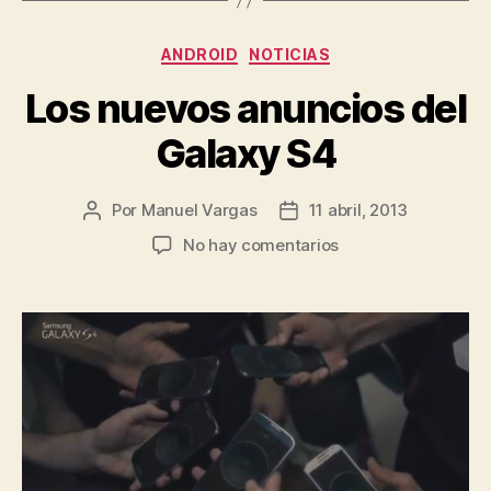
Categorías
ANDROID
NOTICIAS
Los nuevos anuncios del
Galaxy S4
Por
Manuel Vargas
11 abril, 2013
Autor
Fecha
de
de
en
No hay comentarios
la
la
Los
entrada
entrada
nuevos
anuncios
del
Galaxy
S4