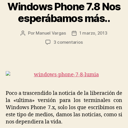
Windows Phone 7.8 Nos
esperábamos más..
Por
Manuel Vargas
1 marzo, 2013
Autor
Fecha
de
de
en
3 comentarios
la
la
Windows
entrada
entrada
Phone
7.8
Nos
esperábamos
más..
Poco a trascendido la noticia de la liberación de
la «ultima» versión para los terminales con
Windows Phone 7.x, solo los que escribimos en
este tipo de medios, damos las noticias, como si
nos dependiera la vida.