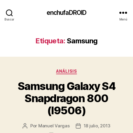
enchufaDROID
Buscar
Menú
Etiqueta:
Samsung
Categorías
ANÁLISIS
Samsung Galaxy S4
Snapdragon 800
(I9506)
Por
Manuel Vargas
18 julio, 2013
Autor
Fecha
de
de