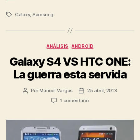
Galaxy
,
Samsung
Etiquetas
Categorías
ANÁLISIS
ANDROID
Galaxy S4 VS HTC ONE:
La guerra esta servida
Por
Manuel Vargas
25 abril, 2013
Autor
Fecha
de
de
en
1 comentario
la
la
Galaxy
entrada
entrada
S4
VS
HTC
ONE: