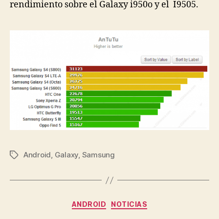
rendimiento sobre el Galaxy i950o y el I9505.
Android
,
Galaxy
,
Samsung
Etiquetas
Categorías
ANDROID
NOTICIAS