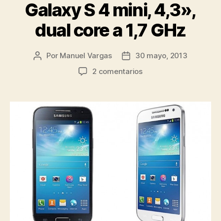
Galaxy S 4 mini, 4,3»,
dual core a 1,7 GHz
Por
Manuel Vargas
30 mayo, 2013
Autor
Fecha
de
de
en
2 comentarios
la
la
Galaxy
entrada
entrada
S
4
mini,
4,3»,
dual
core
a
1,7
GHz