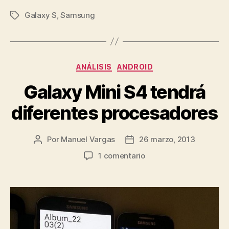
Galaxy S
,
Samsung
Etiquetas
Categorías
ANÁLISIS
ANDROID
Galaxy Mini S4 tendrá
diferentes procesadores
Por
Manuel Vargas
26 marzo, 2013
Autor
Fecha
de
de
en
1 comentario
la
la
Galaxy
entrada
entrada
Mini
S4
tendrá
diferentes
procesadores