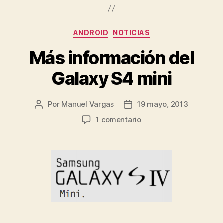
Categorías
ANDROID
NOTICIAS
Más información del
Galaxy S4 mini
Por
Manuel Vargas
19 mayo, 2013
Autor
Fecha
de
de
en
1 comentario
la
la
Más
entrada
entrada
información
del
Galaxy
S4
mini