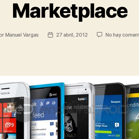
Marketplace
or
Manuel Vargas
27 abril, 2012
No hay coment
or
Fecha
de
la
rada
entrada