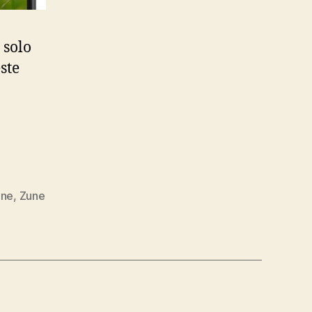
 solo
ste
one
,
Zune