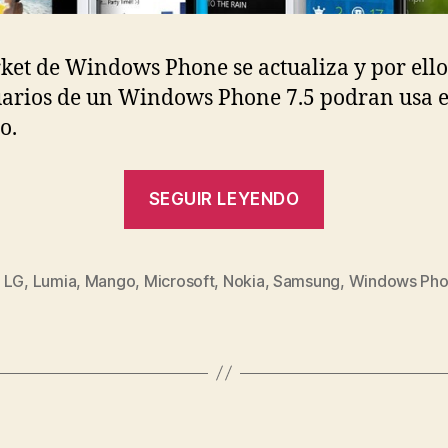
ket de Windows Phone se actualiza y por ello
uarios de un Windows Phone 7.5 podran usa e
o.
«Solo
SEGUIR LEYENDO
los
usuarios
de
,
LG
,
Lumia
,
Mango
,
Microsoft
,
Nokia
,
Samsung
,
Windows Ph
s
Windows
Phone
Mango
podrán
usar