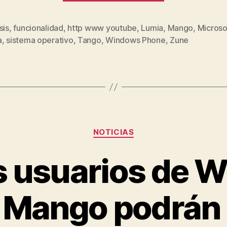
Nokia
Lumia
sis
,
funcionalidad
,
http www youtube
,
Lumia
,
Mango
,
Microso
s
a
,
sistema operativo
,
Tango
,
Windows Phone
,
Zune
710
Con
Windows
Phone
7.5
Tango»
Categorías
NOTICIAS
os usuarios de 
Mango podrán 