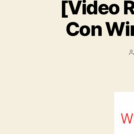
[Video 
Con Wi
A
d
l
e