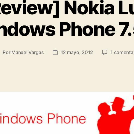
Review] Nokia L
ndows Phone 7.
Por
Manuel Vargas
12 mayo, 2012
1 comenta
utor
Fecha
e
de
a
la
ntrada
entrada