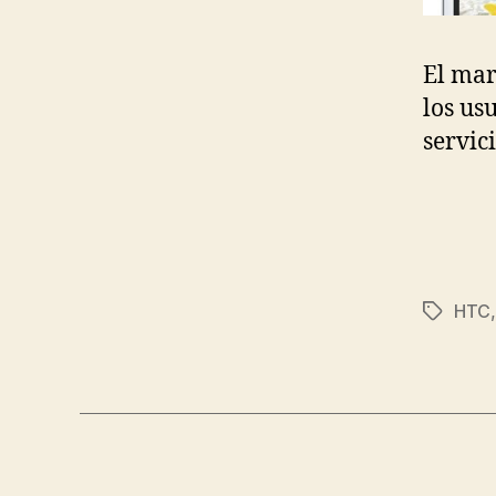
El mar
los us
servici
HTC
Etiqueta