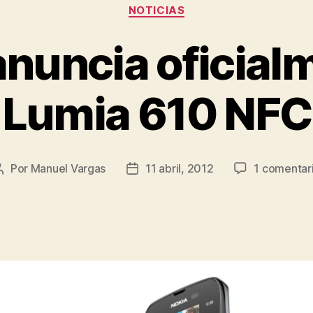
Categorías
el
NOTICIAS
Marketplace
anuncia oficialm
Lumia 610 NFC
Por
Manuel Vargas
11 abril, 2012
1 comentar
Autor
Fecha
de
de
la
la
entrada
entrada