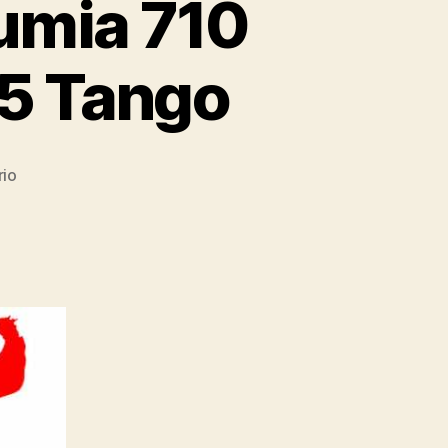
umia 710
5 Tango
en
rio
[Video
Review]
Nokia
Lumia
710
Con
Windows
Phone
7.5
Tango