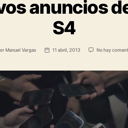
vos anuncios de
S4
or
Manuel Vargas
11 abril, 2013
No hay coment
or
Fecha
de
la
rada
entrada