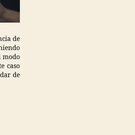
ncia de
oniendo
el modo
te caso
 dar de