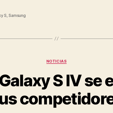
xy S
,
Samsung
s
Categorías
NOTICIAS
Galaxy S IV se 
us competidor