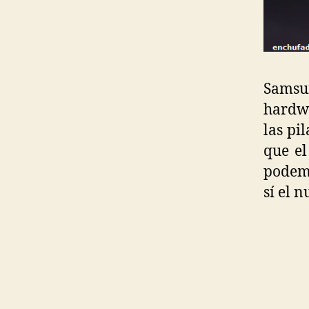
Samsun
hardwa
las pi
que el
podemo
sí el 