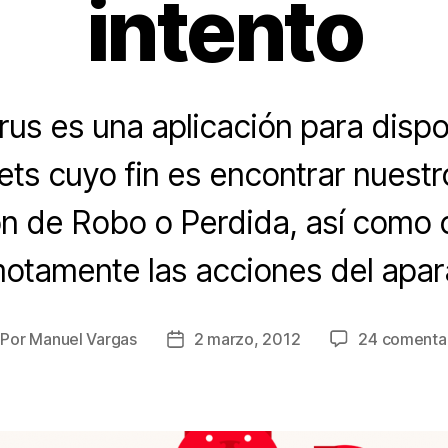
intento
us es una aplicación para dispo
ets cuyo fin es encontrar nuestr
ión de Robo o Perdida, así como c
otamente las acciones del apar
Por
Manuel Vargas
2 marzo, 2012
24 comenta
tor
Fecha
e
de
la
trada
entrada