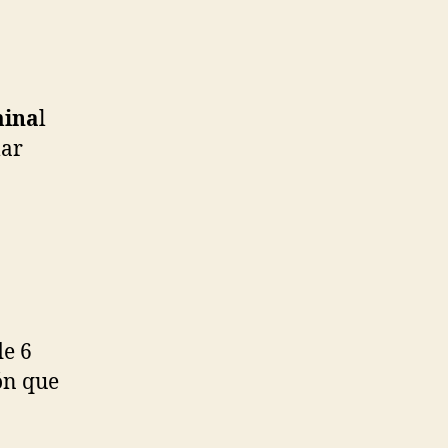
mina
l
lar
de 6
ón que