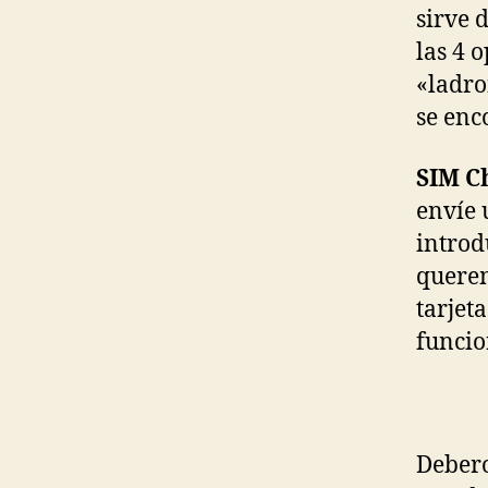
sirve 
las 4 
«ladro
se enc
SIM C
envíe 
introd
querem
tarjet
funcio
Debero