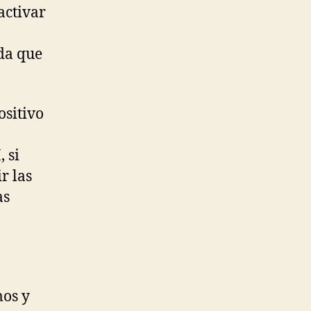
activar
da que
ositivo
 si
r las
as
mos y