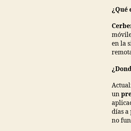
¿Qué 
Cerbe
móvile
en la 
remota
¿Dond
Actual
un
pre
aplica
días a
no fun