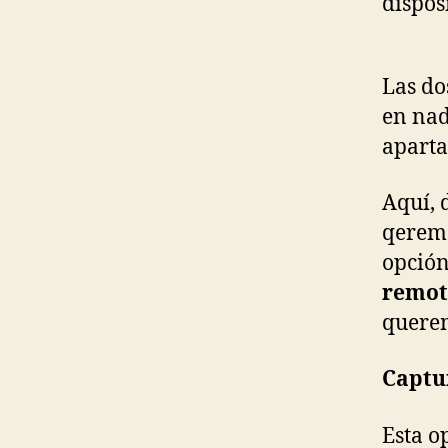
dispos
Las do
en nad
apart
Aquí, 
qeremo
opción
remot
querem
Captu
Esta o