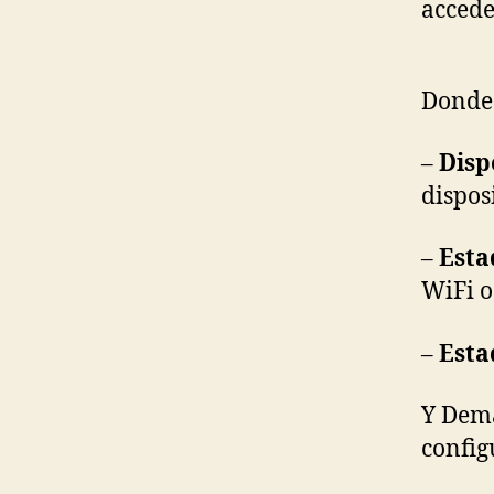
acced
Donde
–
Disp
dispos
–
Esta
WiFi o
–
Esta
Y Demá
config