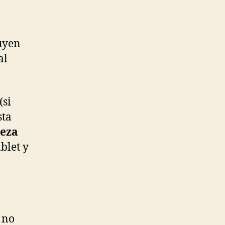
uyen
al
(si
sta
eza
blet y
 no