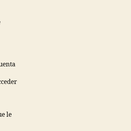
e
cuenta
cceder
ue le