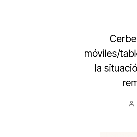
Cerber
móviles/tabl
la situac
rem
Au
d
la
en