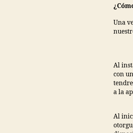
¿Cómo
Una ve
nuestr
Al ins
con un
tendre
a la ap
Al ini
otorgu