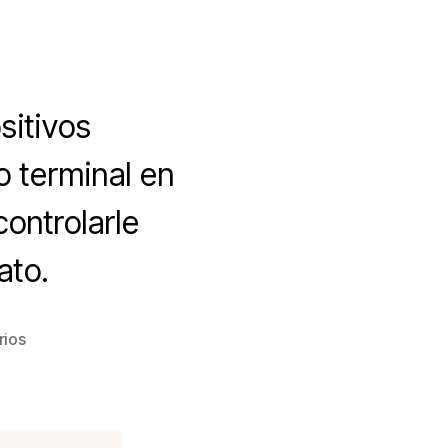
sitivos
o terminal en
ontrolarle
ato.
en
rios
Descubre
como
instalar
Cerberus