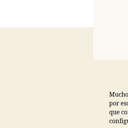
Mucho
por es
que co
config