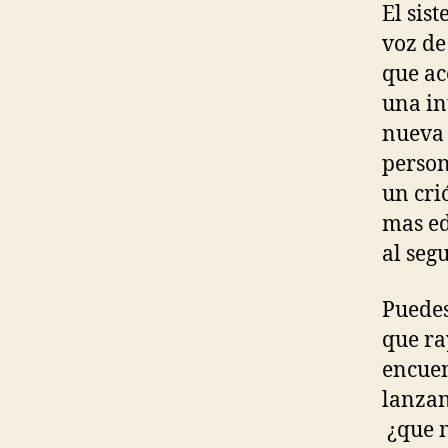
El sist
voz de
que ac
una in
nueva 
person
un cri
mas ed
al seg
Puedes
que ra
encuen
lanzan
¿que m