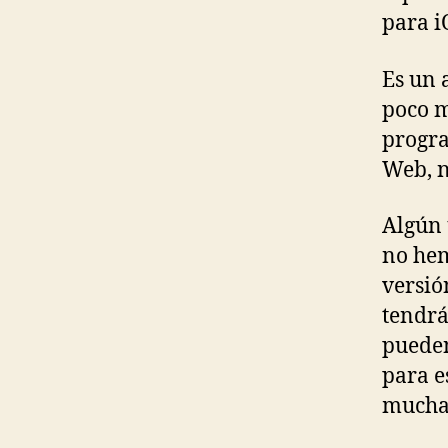
para i
Es un 
poco m
progra
Web, n
Algún 
no hem
versió
tendrá
pueden
para e
mucha 