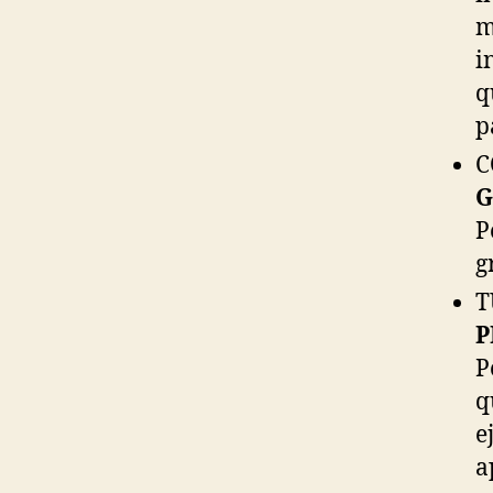
m
i
q
p
C
G
P
g
T
P
P
q
e
a