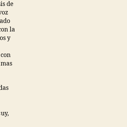
sis de
voz
sado
con la
os y
 con
o mas
idas
«uy,