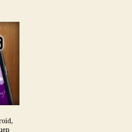
roid,
quen