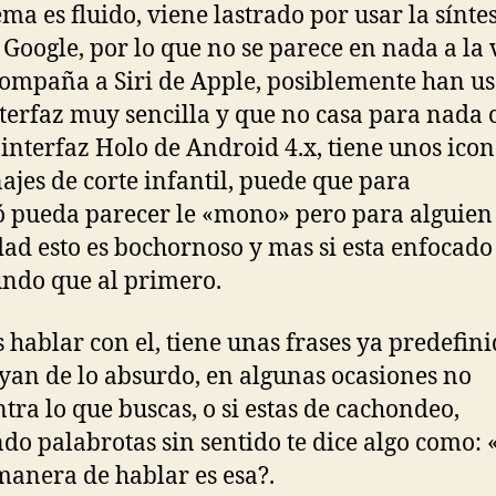
ema es fluido, viene lastrado por usar la sínte
 Google, por lo que no se parece en nada a la 
ompaña a Siri de Apple, posiblemente han u
terfaz muy sencilla y que no casa para nada 
interfaz Holo de Android 4.x, tiene unos icon
ajes de corte infantil, puede que para
ó pueda parecer le «mono» pero para alguien
ad esto es bochornoso y mas si esta enfocad
undo que al primero.
 hablar con el, tiene unas frases ya predefin
yan de lo absurdo, en algunas ocasiones no
tra lo que buscas, o si estas de cachondeo,
do palabrotas sin sentido te dice algo como: 
anera de hablar es esa?.