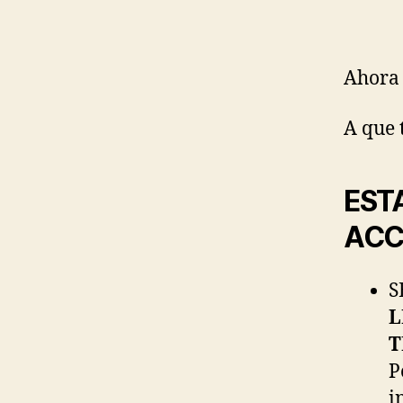
Ahora 
A que 
EST
ACC
S
L
T
P
i