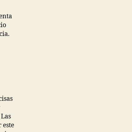
uenta
cio
cia.
cisas
r
 Las
 este