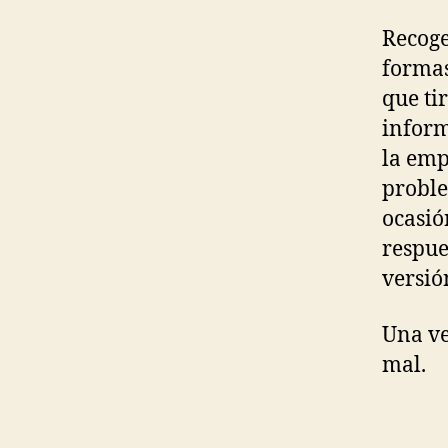
Recoge
formas
que ti
inform
la emp
proble
ocasió
respue
versión
Una ve
mal.