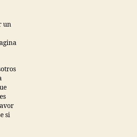
r un
pagina
sotros
a
que
es
favor
e si