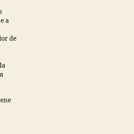
s
ne a
dor de
la
la
iene