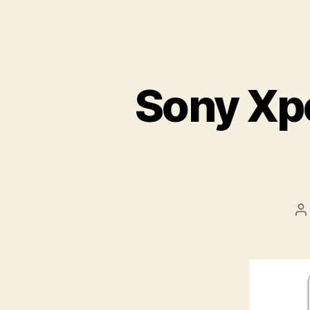
Sony Xp
A
d
la
e