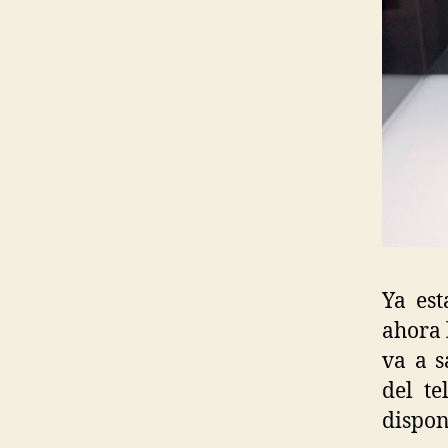
Ya es
ahora 
va a s
del t
dispon