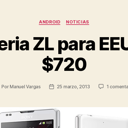
Categorías
ANDROID
NOTICIAS
eria ZL para EE
$720
Por
Manuel Vargas
25 marzo, 2013
1 comenta
utor
Fecha
e
de
la
ntrada
entrada