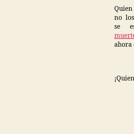
Quien 
no los
se e
muert
ahora 
¡Quien