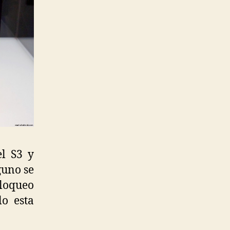
l S3 y
guno se
bloqueo
o esta