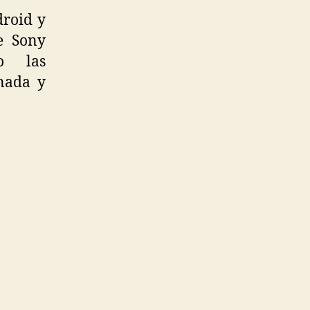
droid y
de Sony
o las
nada y