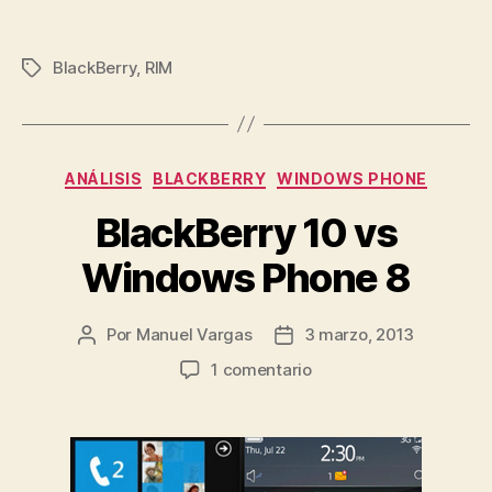
BlackBerry
,
RIM
Etiquetas
Categorías
ANÁLISIS
BLACKBERRY
WINDOWS PHONE
BlackBerry 10 vs
Windows Phone 8
Por
Manuel Vargas
3 marzo, 2013
Autor
Fecha
de
de
en
1 comentario
la
la
BlackBerry
entrada
entrada
10
vs
Windows
Phone