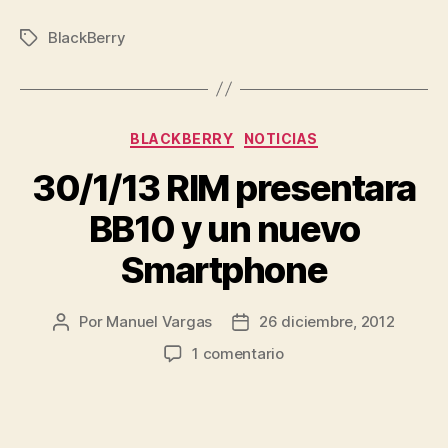
BlackBerry
Etiquetas
Categorías
BLACKBERRY
NOTICIAS
30/1/13 RIM presentara
BB10 y un nuevo
Smartphone
Por
Manuel Vargas
26 diciembre, 2012
Autor
Fecha
de
de
en
1 comentario
la
la
30/1/13
entrada
entrada
RIM
presentara
BB10