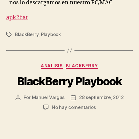
nos lo descargamos en nuestro PC/MAC
apk2bar
BlackBerry
,
Playbook
Etiquetas
Categorías
ANÁLISIS
BLACKBERRY
BlackBerry Playbook
Por
Manuel Vargas
28 septiembre, 2012
Autor
Fecha
de
de
en
No hay comentarios
la
la
BlackBerry
entrada
entrada
Playbook