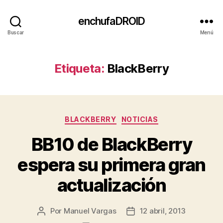
enchufaDROID
Buscar
Menú
Etiqueta:
BlackBerry
Categorías
BLACKBERRY
NOTICIAS
BB10 de BlackBerry
espera su primera gran
actualización
Por
Manuel Vargas
12 abril, 2013
Autor
Fecha
de
de