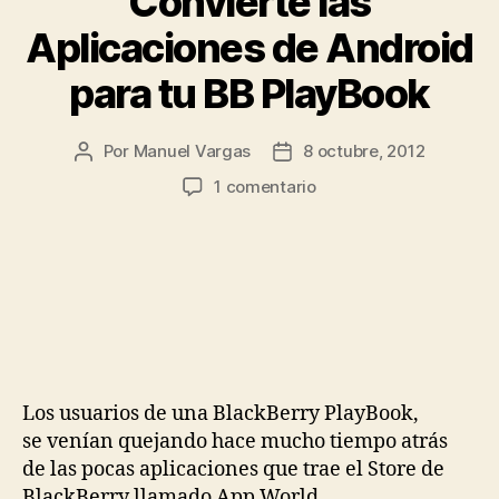
Convierte las
Aplicaciones de Android
para tu BB PlayBook
Por
Manuel Vargas
8 octubre, 2012
Autor
Fecha
de
de
en
1 comentario
la
la
Convierte
entrada
entrada
las
Aplicaciones
de
Android
para
tu
BB
PlayBook
Los usuarios de una BlackBerry PlayBook,
se venían quejando hace mucho tiempo atrás
de las pocas aplicaciones que trae el Store de
BlackBerry llamado App World.