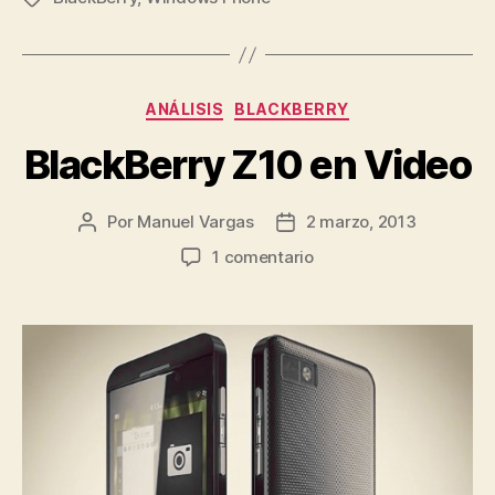
Categorías
ANÁLISIS
BLACKBERRY
BlackBerry Z10 en Video
Por
Manuel Vargas
2 marzo, 2013
Autor
Fecha
de
de
en
1 comentario
la
la
BlackBerry
entrada
entrada
Z10
en
Video