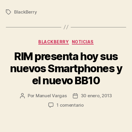
BlackBerry
Etiquetas
Categorías
BLACKBERRY
NOTICIAS
RIM presenta hoy sus
nuevos Smartphones y
el nuevo BB10
Por
Manuel Vargas
30 enero, 2013
Autor
Fecha
de
de
en
1 comentario
la
la
RIM
entrada
entrada
presenta
hoy
sus