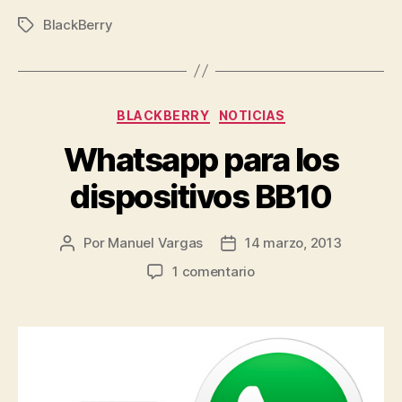
BlackBerry
Etiquetas
Categorías
BLACKBERRY
NOTICIAS
Whatsapp para los
dispositivos BB10
Por
Manuel Vargas
14 marzo, 2013
Autor
Fecha
de
de
en
1 comentario
la
la
Whatsapp
entrada
entrada
para
los
dispositivos
BB10