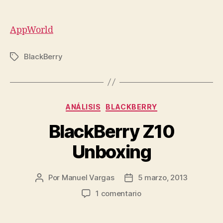
AppWorld
BlackBerry
Etiquetas
Categorías
ANÁLISIS
BLACKBERRY
BlackBerry Z10
Unboxing
Por
Manuel Vargas
5 marzo, 2013
Autor
Fecha
de
de
en
1 comentario
la
la
BlackBerry
entrada
entrada
Z10