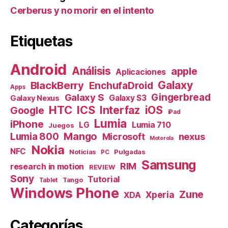
Cerberus y no morir en el intento
Etiquetas
Android
Análisis
apple
Aplicaciones
Galaxy
BlackBerry
EnchufaDroid
Apps
Galaxy S
Gingerbread
Galaxy S3
Galaxy Nexus
HTC
ICS
Interfaz
iOS
Google
iPad
Lumia
iPhone
Lumia 710
LG
Juegos
Mango
Lumia 800
nexus
Microsoft
Motorola
Nokia
NFC
Pulgadas
Noticias
PC
Samsung
RIM
research in motion
REVIEW
Sony
Tutorial
Tango
Tablet
Windows Phone
Zune
Xperia
XDA
Categorías