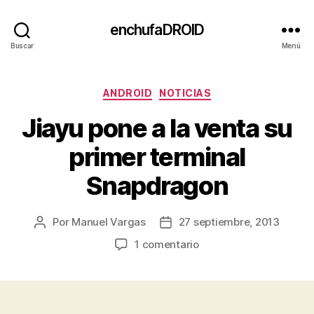
enchufaDROID
Buscar
Menú
Categorías
ANDROID
NOTICIAS
Jiayu pone a la venta su
primer terminal
Snapdragon
Por
Manuel Vargas
27 septiembre, 2013
Autor
Fecha
de
de
en
1 comentario
la
la
Jiayu
entrada
entrada
pone
a
la