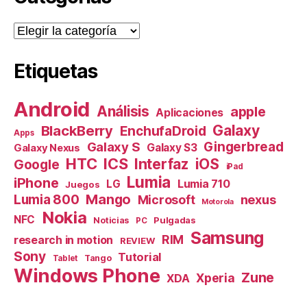
Categorías
Etiquetas
Android
Análisis
apple
Aplicaciones
Galaxy
BlackBerry
EnchufaDroid
Apps
Galaxy S
Gingerbread
Galaxy S3
Galaxy Nexus
HTC
ICS
Interfaz
iOS
Google
iPad
Lumia
iPhone
Lumia 710
LG
Juegos
Mango
Lumia 800
nexus
Microsoft
Motorola
Nokia
NFC
Pulgadas
Noticias
PC
Samsung
RIM
research in motion
REVIEW
Sony
Tutorial
Tango
Tablet
Windows Phone
Zune
Xperia
XDA