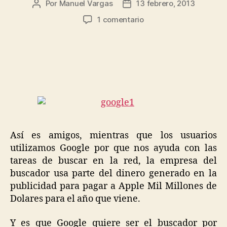
Por
Manuel Vargas
13 febrero, 2013
Autor
Fecha
de
de
en
1 comentario
la
la
Google
entrada
entrada
paga
a
Apple
por
ser
el
buscador
oficial
de
Así es amigos, mientras que los usuarios
la
utilizamos Google por que nos ayuda con las
compañía.
tareas de buscar en la red, la empresa del
buscador usa parte del dinero generado en la
publicidad para pagar a Apple Mil Millones de
Dolares para el año que viene.
Y es que Google quiere ser el buscador por