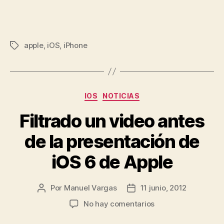
apple
,
iOS
,
iPhone
Etiquetas
Categorías
IOS
NOTICIAS
Filtrado un video antes
de la presentación de
iOS 6 de Apple
Por
Manuel Vargas
11 junio, 2012
Autor
Fecha
de
de
en
No hay comentarios
la
la
Filtrado
entrada
entrada