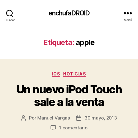
enchufaDROID
Buscar
Menú
Etiqueta:
apple
Categorías
IOS
NOTICIAS
Un nuevo iPod Touch
sale a la venta
Por
Manuel Vargas
30 mayo, 2013
Autor
Fecha
de
de
en
1 comentario
la
la
Un