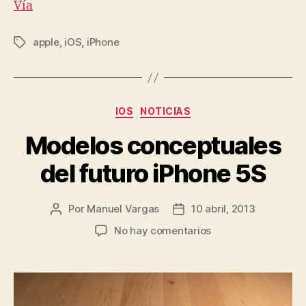
Vía
apple
,
iOS
,
iPhone
Etiquetas
Categorías
IOS
NOTICIAS
Modelos conceptuales
del futuro iPhone 5S
Por
Manuel Vargas
10 abril, 2013
Autor
Fecha
de
de
en
No hay comentarios
la
la
Modelos
entrada
entrada
conceptuales
del
futuro
iPhone