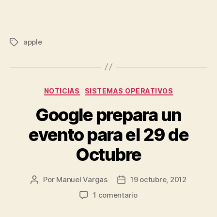
apple
Etiquetas
Categorías
NOTICIAS
SISTEMAS OPERATIVOS
Google prepara un
evento para el 29 de
Octubre
Por
Manuel Vargas
19 octubre, 2012
Autor
Fecha
de
de
en
1 comentario
la
la
Google
entrada
entrada
prepara