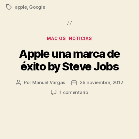
apple
,
Google
Etiquetas
Categorías
MAC OS
NOTICIAS
Apple una marca de
éxito by Steve Jobs
Por
Manuel Vargas
26 noviembre, 2012
Autor
Fecha
de
de
en
1 comentario
la
la
Apple
entrada
entrada
una
marca
de
éxito
by