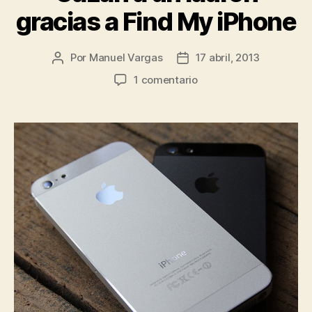
gracias a Find My iPhone
Por
Manuel Vargas
17 abril, 2013
Autor
Fecha
de
de
en
1 comentario
la
la
Cazan
entrada
entrada
a
un
ladrón
gracias
a
Find
My
iPhone