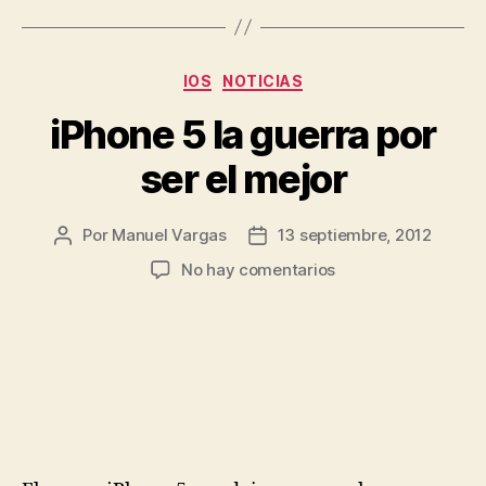
Categorías
IOS
NOTICIAS
iPhone 5 la guerra por
ser el mejor
Por
Manuel Vargas
13 septiembre, 2012
Autor
Fecha
de
de
en
No hay comentarios
la
la
iPhone
entrada
entrada
5
la
guerra
por
ser
el
mejor