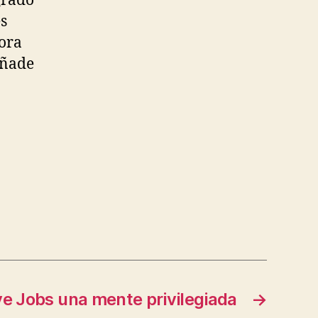
grado
es
dora
añade
e Jobs una mente privilegiada
→