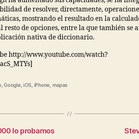
tgh ha aumentado sus capacidades, se ha inte
ibilidad de resolver, directamente, operacion
ticas, mostrando el resultado en la calcula
al resto de opciones, entre la que también se 
licación nativa de diccionario.
be http://www.youtube.com/watch?
acS_MTYs]
e
,
Google
,
iOS
,
iPhone
,
mapas
s
00 lo probamos
Stev