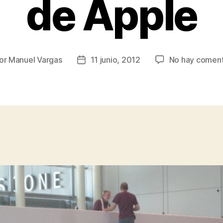
de Apple
or
Manuel Vargas
11 junio, 2012
No hay coment
or
Fecha
de
la
rada
entrada