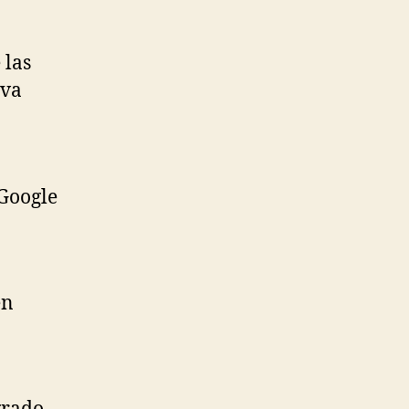
 las
eva
 Google
en