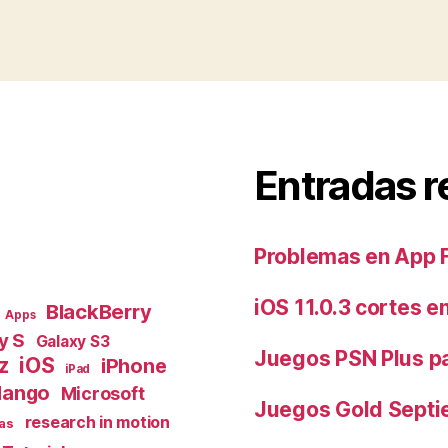
Entradas r
Problemas en App 
iOS 11.0.3 cortes e
BlackBerry
Apps
y S
Galaxy S3
Juegos PSN Plus p
z
iOS
iPhone
iPad
ango
Microsoft
Juegos Gold Septi
research in motion
as