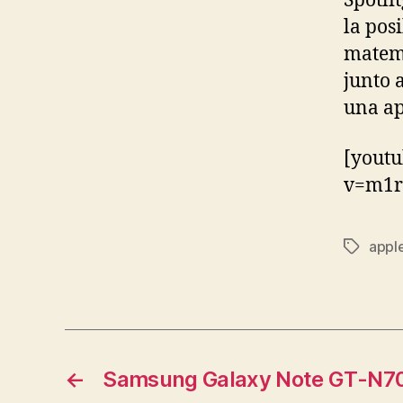
Spotli
la pos
matemá
junto 
una ap
[youtu
v=m1r
appl
Etiqueta
←
Samsung Galaxy Note GT-N70