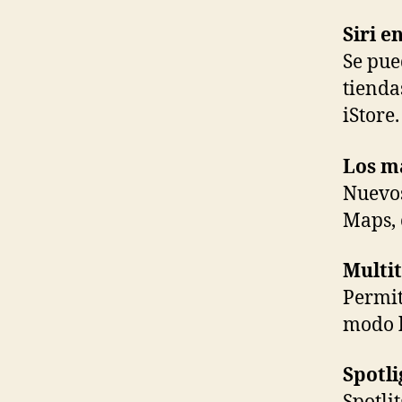
Siri e
Se pue
tienda
iStore.
Los m
Nuevos
Maps, 
Multit
Permit
modo h
Spotli