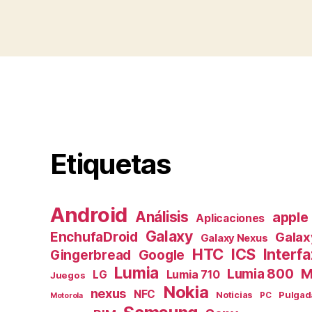
Etiquetas
Android
Análisis
apple
Aplicaciones
Galaxy
EnchufaDroid
Galax
Galaxy Nexus
HTC
ICS
Interfa
Gingerbread
Google
Lumia
M
Lumia 800
Lumia 710
LG
Juegos
Nokia
nexus
NFC
Pulgad
Noticias
PC
Motorola