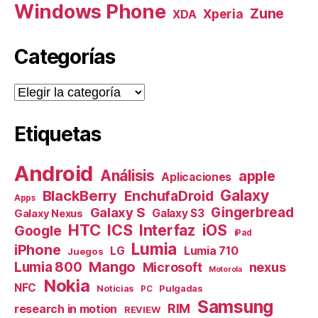
Windows Phone
Zune
Xperia
XDA
Categorías
Categorías
Etiquetas
Android
Análisis
apple
Aplicaciones
Galaxy
BlackBerry
EnchufaDroid
Apps
Galaxy S
Gingerbread
Galaxy S3
Galaxy Nexus
HTC
ICS
Interfaz
iOS
Google
iPad
Lumia
iPhone
Lumia 710
LG
Juegos
Mango
Lumia 800
nexus
Microsoft
Motorola
Nokia
NFC
Pulgadas
Noticias
PC
Samsung
RIM
research in motion
REVIEW