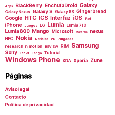
Galaxy
BlackBerry
EnchufaDroid
Apps
Galaxy S
Gingerbread
Galaxy S3
Galaxy Nexus
HTC
ICS
Interfaz
iOS
Google
iPad
Lumia
iPhone
Lumia 710
LG
Juegos
Mango
Lumia 800
nexus
Microsoft
Motorola
Nokia
NFC
Pulgadas
Noticias
PC
Samsung
RIM
research in motion
REVIEW
Sony
Tutorial
Tango
Tablet
Windows Phone
Zune
Xperia
XDA
Páginas
Aviso legal
Contacto
Política de privacidad