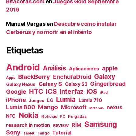
Bitacoras.com
en
Juegos Gold Septiembre
2016
Manuel Vargas
en
Descubre como instalar
Cerberus y no morir en el intento
Etiquetas
Android
Análisis
apple
Aplicaciones
Galaxy
BlackBerry
EnchufaDroid
Apps
Galaxy S
Gingerbread
Galaxy S3
Galaxy Nexus
HTC
ICS
Interfaz
iOS
Google
iPad
Lumia
iPhone
Lumia 710
LG
Juegos
Mango
Lumia 800
nexus
Microsoft
Motorola
Nokia
NFC
Pulgadas
Noticias
PC
Samsung
RIM
research in motion
REVIEW
Sony
Tutorial
Tango
Tablet