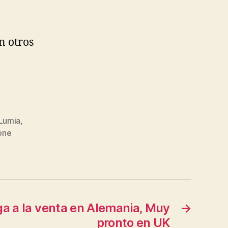
n otros
Lumia
,
one
a a la venta en Alemania, Muy
→
pronto en UK