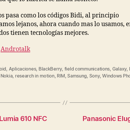
os pasa como los códigos Bidi, al principio
íamos lejanos, ahora cuando mas lo usamos, e
os tienen tecnologías mejores.
:
Androtalk
oid
,
Aplicaciones
,
BlackBerry
,
field communications
,
Galaxy
,
s
,
Nokia
,
research in motion
,
RIM
,
Samsung
,
Sony
,
Windows Ph
l Lumia 610 NFC
Panasonic Elug