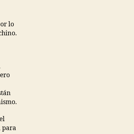
or lo
chino.
l
dero
stán
mismo.
el
l para