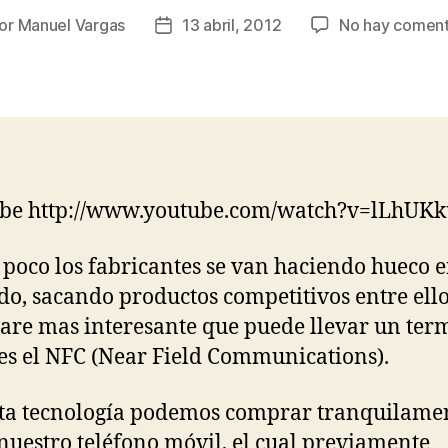
or
Manuel Vargas
13 abril, 2012
No hay coment
or
Fecha
de
la
rada
entrada
ube http://www.youtube.com/watch?v=lLhUKk
 poco los fabricantes se van haciendo hueco e
o, sacando productos competitivos entre ellos
re mas interesante que puede llevar un ter
es el NFC (Near Field Communications).
ta tecnología podemos comprar tranquilame
nuestro teléfono móvil, el cual previamente