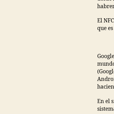
habrem
El NFC
que es
Google
mundo,
(Googl
Androi
hacien
En el 
sistem