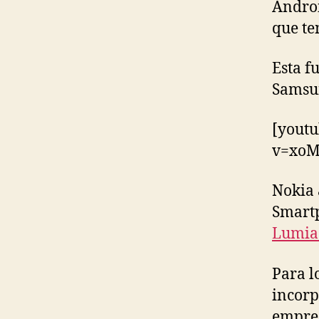
Androi
que te
Esta f
Samsun
[youtu
v=xo
Nokia 
Smartp
Lumia
Para l
incorp
empres