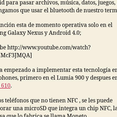
d para pasar archivos, música, datos, juegos, 
ngamos que usar el bluetooth de nuestro term
unción esta de momento operativa solo en el
g Galaxy Nexus y Android 4.0;
be http://www.youtube.com/watch?
MMcF3JMQA]
a empezado a implementar esta tecnología e
hones, primero en el Lumia 900 y despues en
 610
.
os teléfonos que no tienen NFC , se les puede
orar una microSD que integra un chip NFC, l
a que lo fabrica se llama Moneto.