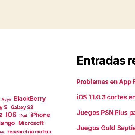
Entradas r
Problemas en App 
iOS 11.0.3 cortes e
BlackBerry
Apps
y S
Galaxy S3
Juegos PSN Plus p
z
iOS
iPhone
iPad
ango
Microsoft
Juegos Gold Septi
research in motion
as