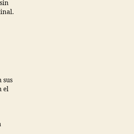
sin
inal.
n sus
 el
a