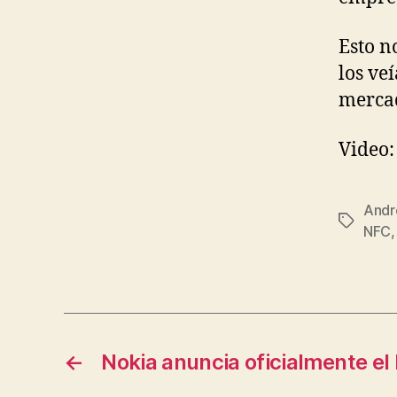
Esto n
los ve
mercad
Video
Andr
Etiqueta
NFC
←
Nokia anuncia oficialmente e