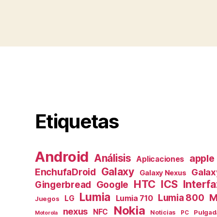
Etiquetas
Android
Análisis
apple
Aplicaciones
Galaxy
EnchufaDroid
Galax
Galaxy Nexus
HTC
ICS
Interfa
Gingerbread
Google
Lumia
M
Lumia 800
Lumia 710
LG
Juegos
Nokia
nexus
NFC
Pulgad
Noticias
PC
Motorola