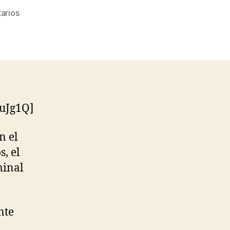
en
arios
¿Necesitamos
la
tecnología
NFC?
uJg1Q]
n el
, el
minal
nte