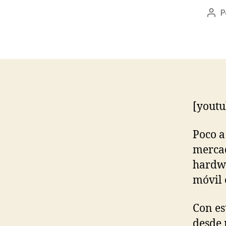
P
Aut
de
la
ent
[yout
Poco a
mercad
hardwa
móvil 
Con es
desde 