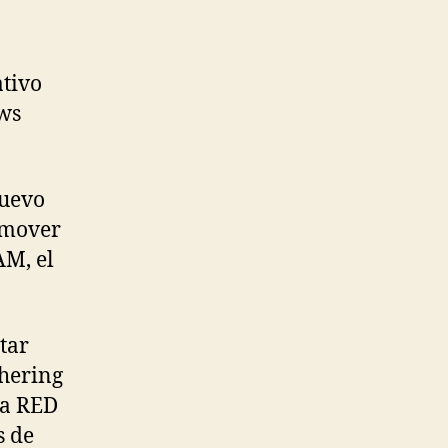
ativo
ws
nuevo
 mover
AM, el
ntar
thering
da RED
s de