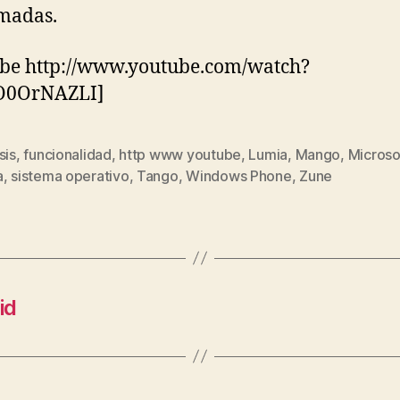
amadas.
be http://www.youtube.com/watch?
0OrNAZLI]
sis
,
funcionalidad
,
http www youtube
,
Lumia
,
Mango
,
Microso
s
a
,
sistema operativo
,
Tango
,
Windows Phone
,
Zune
id