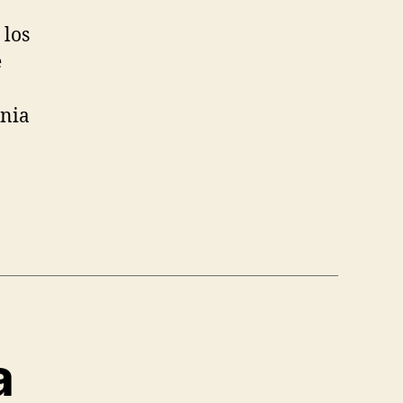
 los
e
enia
a