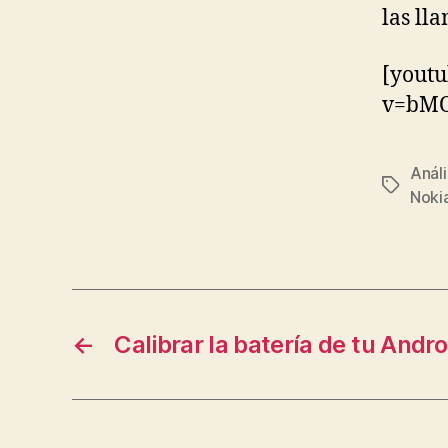
las ll
[youtu
v=bMO
Análi
Etiqueta
Noki
←
Calibrar la batería de tu Andro