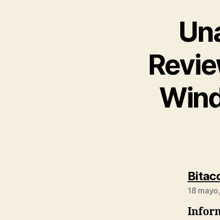
Una
Revie
Wind
Bitac
18 mayo,
Infor