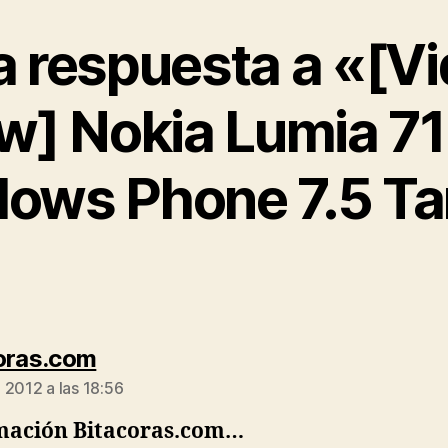
 respuesta a «[V
w] Nokia Lumia 7
ows Phone 7.5 T
dice:
oras.com
 2012 a las 18:56
mación Bitacoras.com…