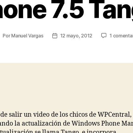
one 7.5 Ta
Por
Manuel Vargas
12 mayo, 2012
1 comenta
utor
Fecha
e
de
a
la
ntrada
entrada
de salir un video de los chicos de WPCentral,
ndo la actualización de Windows Phone Ma
ctualización se llama Tango, e incorpora