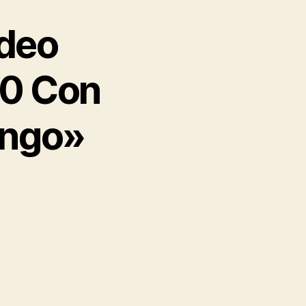
ideo
10 Con
ango»