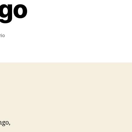
ngo
en
rio
[Video
Review]
Nokia
Lumia
710
Con
Windows
Phone
7.5
Tango
ngo,