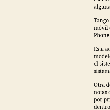
alguna
Tango 
móvil 
Phone 
Esta a
modelo
el sis
sistem
Otra d
notas 
por pr
dentro