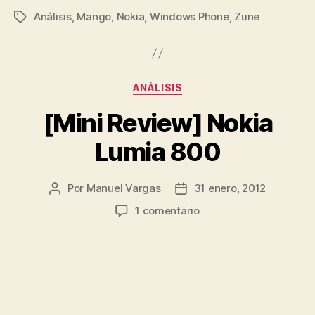
Análisis
,
Mango
,
Nokia
,
Windows Phone
Lumia
,
Zune
Etiquetas
710»
Categorías
ANÁLISIS
[Mini Review] Nokia
Lumia 800
Por
Manuel Vargas
31 enero, 2012
Autor
Fecha
de
de
en
1 comentario
la
la
[Mini
entrada
entrada
Review]
Nokia
Lumia
800