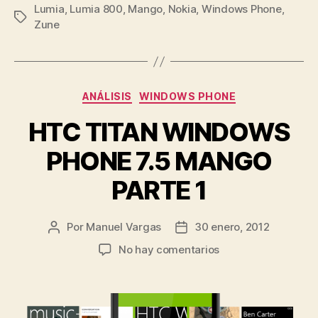
Lumia
,
Lumia 800
,
Mango
,
Nokia
,
Windows Phone
recibirá
,
Etiquetas
Zune
una
nueva
actualización»
Categorías
ANÁLISIS
WINDOWS PHONE
HTC TITAN WINDOWS
PHONE 7.5 MANGO
PARTE 1
Por
Manuel Vargas
30 enero, 2012
Autor
Fecha
de
de
en
No hay comentarios
la
la
HTC
entrada
entrada
TITAN
WINDOWS
PHONE