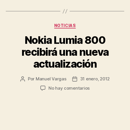
Lumia
800»
Categorías
NOTICIAS
Nokia Lumia 800
recibirá una nueva
actualización
Por
Manuel Vargas
31 enero, 2012
Autor
Fecha
de
de
en
No hay comentarios
la
la
Nokia
entrada
entrada
Lumia
800
recibirá
una
nueva