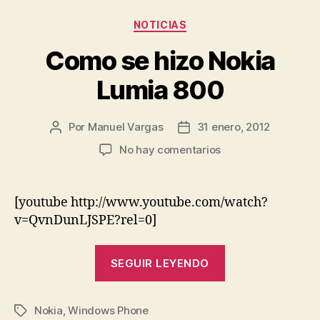
Categorías
NOTICIAS
Como se hizo Nokia
Lumia 800
Por
Manuel Vargas
31 enero, 2012
Autor
Fecha
de
de
en
No hay comentarios
la
la
Como
entrada
entrada
se
hizo
[youtube http://www.youtube.com/watch?
Nokia
v=QvnDunLJSPE?rel=0]
Lumia
800
«Como
SEGUIR LEYENDO
se
hizo
Nokia
,
Windows Phone
Nokia
Etiquetas