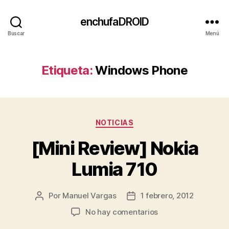
enchufaDROID
Buscar
Menú
Etiqueta:
Windows Phone
Categorías
NOTICIAS
[Mini Review] Nokia
Lumia 710
Por
Manuel Vargas
1 febrero, 2012
Autor
Fecha
de
de
en
No hay comentarios
la
la
[Mini