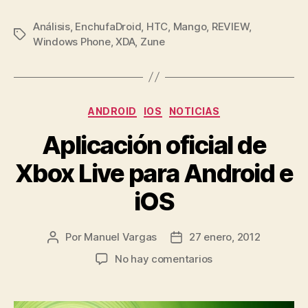
Análisis
,
EnchufaDroid
,
HTC
,
Mango
,
REVIEW
,
Etiquetas
Windows Phone
,
XDA
,
Zune
Categorías
ANDROID
IOS
NOTICIAS
Aplicación oficial de
Xbox Live para Android e
iOS
Por
Manuel Vargas
27 enero, 2012
Autor
Fecha
de
de
en
No hay comentarios
la
la
Aplicación
entrada
entrada
oficial
de