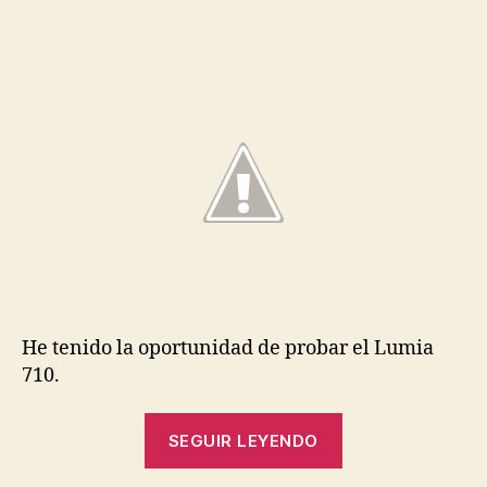
entrada
entrada
Review]
Nokia
Lumia
710
He tenido la oportunidad de probar el Lumia
710.
«[Mini
SEGUIR LEYENDO
Review]
Nokia