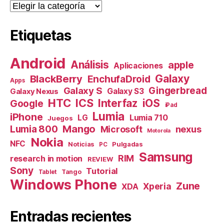
Categorías
Etiquetas
Android
Análisis
apple
Aplicaciones
Galaxy
BlackBerry
EnchufaDroid
Apps
Galaxy S
Gingerbread
Galaxy S3
Galaxy Nexus
HTC
ICS
Interfaz
iOS
Google
iPad
Lumia
iPhone
Lumia 710
LG
Juegos
Mango
Lumia 800
nexus
Microsoft
Motorola
Nokia
NFC
Pulgadas
Noticias
PC
Samsung
RIM
research in motion
REVIEW
Sony
Tutorial
Tango
Tablet
Windows Phone
Zune
Xperia
XDA
Entradas recientes