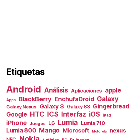
Etiquetas
Android
Análisis
apple
Aplicaciones
Galaxy
BlackBerry
EnchufaDroid
Apps
Galaxy S
Gingerbread
Galaxy S3
Galaxy Nexus
HTC
ICS
Interfaz
iOS
Google
iPad
Lumia
iPhone
Lumia 710
LG
Juegos
Mango
Lumia 800
nexus
Microsoft
Motorola
Nokia
NFC
Pulgadas
Noticias