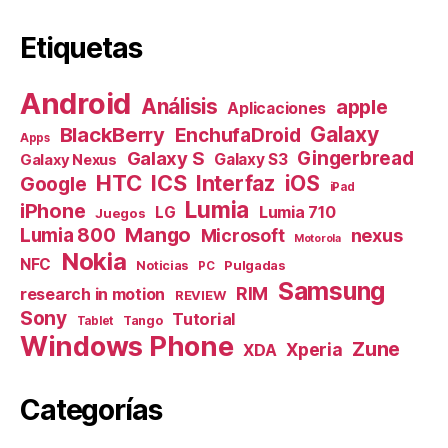
Etiquetas
Android
Análisis
apple
Aplicaciones
Galaxy
BlackBerry
EnchufaDroid
Apps
Galaxy S
Gingerbread
Galaxy S3
Galaxy Nexus
HTC
ICS
Interfaz
iOS
Google
iPad
Lumia
iPhone
Lumia 710
LG
Juegos
Mango
Lumia 800
nexus
Microsoft
Motorola
Nokia
NFC
Pulgadas
Noticias
PC
Samsung
RIM
research in motion
REVIEW
Sony
Tutorial
Tango
Tablet
Windows Phone
Zune
Xperia
XDA
Categorías