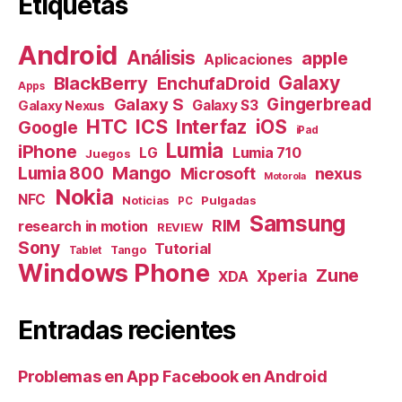
Etiquetas
Android
Análisis
apple
Aplicaciones
Galaxy
BlackBerry
EnchufaDroid
Apps
Galaxy S
Gingerbread
Galaxy S3
Galaxy Nexus
HTC
ICS
Interfaz
iOS
Google
iPad
Lumia
iPhone
Lumia 710
LG
Juegos
Mango
Lumia 800
nexus
Microsoft
Motorola
Nokia
NFC
Pulgadas
Noticias
PC
Samsung
RIM
research in motion
REVIEW
Sony
Tutorial
Tango
Tablet
Windows Phone
Zune
Xperia
XDA
Entradas recientes
Problemas en App Facebook en Android