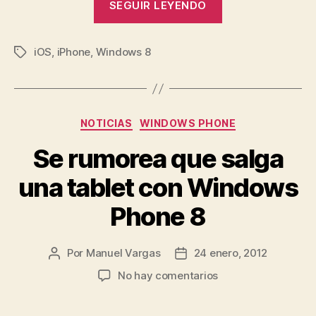
SEGUIR LEYENDO
tema
de
iOS
,
iPhone
,
Windows 8
Windows
Etiquetas
Phone
8
en
Categorías
NOTICIAS
WINDOWS PHONE
un
iPhone
Se rumorea que salga
4»
una tablet con Windows
Phone 8
Por
Manuel Vargas
24 enero, 2012
Autor
Fecha
de
de
en
No hay comentarios
la
la
Se
entrada
entrada
rumorea