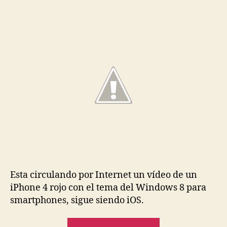
entrada
entrada
tema
de
Windows
Phone
8
en
un
iPhone
4
Esta circulando por Internet un vídeo de un
iPhone 4 rojo con el tema del Windows 8 para
smartphones, sigue siendo iOS.
«El