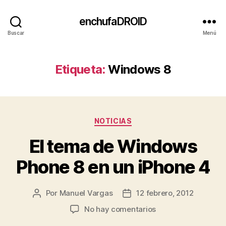
enchufaDROID
Buscar
Menú
Etiqueta:
Windows 8
Categorías
NOTICIAS
El tema de Windows
Phone 8 en un iPhone 4
Por
Manuel Vargas
12 febrero, 2012
Autor
Fecha
de
de
en
No hay comentarios
la
la
El