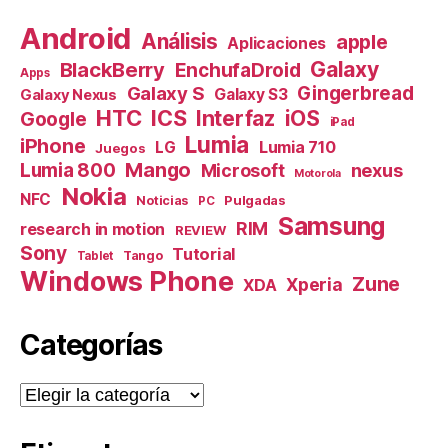
Android
Análisis
apple
Aplicaciones
Galaxy
BlackBerry
EnchufaDroid
Apps
Galaxy S
Gingerbread
Galaxy S3
Galaxy Nexus
HTC
ICS
Interfaz
iOS
Google
iPad
Lumia
iPhone
Lumia 710
LG
Juegos
Mango
Lumia 800
nexus
Microsoft
Motorola
Nokia
NFC
Pulgadas
Noticias
PC
Samsung
RIM
research in motion
REVIEW
Sony
Tutorial
Tango
Tablet
Windows Phone
Zune
Xperia
XDA
Categorías
Categorías