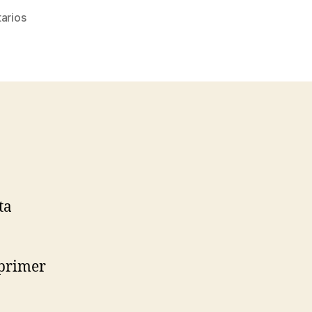
en
arios
HTC
One
X
Unboxing
and
More
ta
 primer