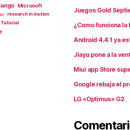
ango
Microsoft
Juegos Gold Septi
research in motion
as
Tutorial
¿Como funciona la 
e
Android 4.4.1 ya es
Jiayu pone a la ve
Miui app Store sup
Google rebaja el pr
LG «Optimus» G2
Comentari