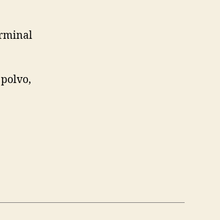
erminal
 polvo,