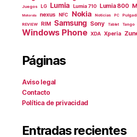
Lumia
M
Lumia 800
Lumia 710
LG
Juegos
Nokia
nexus
NFC
Pulgad
Noticias
PC
Motorola
Samsung
Sony
RIM
REVIEW
Tango
Tablet
Windows Phone
Zun
Xperia
XDA
Páginas
Aviso legal
Contacto
Política de privacidad
Entradas recientes