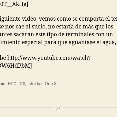
0T__AkHg]
siguiente video, vemos como se comporta el t
se nos cae al suelo, no estaría de más que los
antes sacaran este tipo de terminales con un
imiento especial para que aguantase el agua,
be http://www.youtube.com/watch?
o3W6HdPbM]
oid
,
HTC
,
ICS
,
Interfaz
,
One X
s