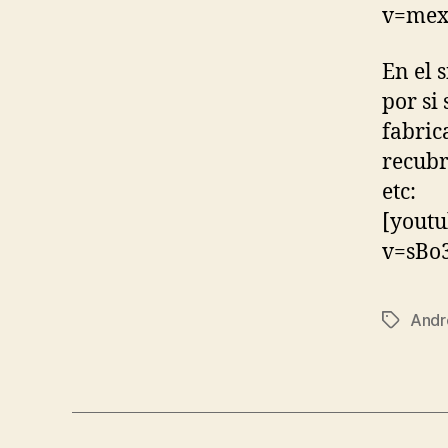
v=mex
En el 
por si 
fabric
recubr
etc:
[youtu
v=sB
Andr
Etiqueta