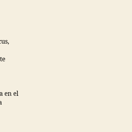
cus,
te
a en el
a