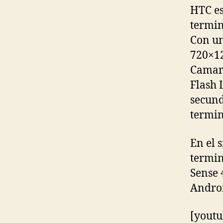
HTC es
termin
Con un
720×12
Camara
Flash 
secund
termin
En el 
termin
Sense 
Androi
[youtu