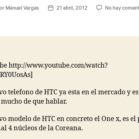
or
Manuel Vargas
21 abril, 2012
No hay coment
or
Fecha
de
la
rada
entrada
be http://www.youtube.com/watch?
RY0UosAs]
vo telefono de HTC ya esta en el mercado y es
mucho de que hablar.
vo modelo de HTC en concreto el One x, es el
al 4 núcleos de la Coreana.