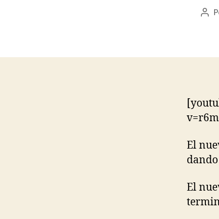
P
Aut
de
la
ent
[youtu
v=r6m
El nue
dando 
El nue
termin