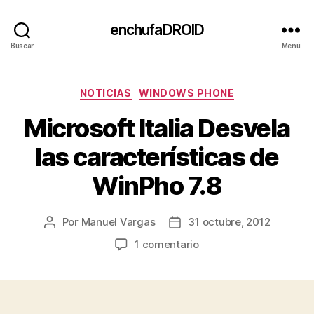
enchufaDROID
Buscar
Menú
Categorías
NOTICIAS
WINDOWS PHONE
Microsoft Italia Desvela
las características de
WinPho 7.8
Por
Manuel Vargas
31 octubre, 2012
Autor
Fecha
de
de
en
1 comentario
la
la
Microsoft
entrada
entrada
Italia
Desvela
las