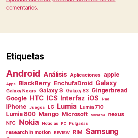
comentarios.
Etiquetas
Android
Análisis
apple
Aplicaciones
Galaxy
BlackBerry
EnchufaDroid
Apps
Galaxy S
Gingerbread
Galaxy S3
Galaxy Nexus
HTC
ICS
Interfaz
iOS
Google
iPad
Lumia
iPhone
Lumia 710
LG
Juegos
Mango
Lumia 800
nexus
Microsoft
Motorola
Nokia
NFC
Pulgadas
Noticias
PC
Samsung
RIM
research in motion
REVIEW