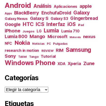
Android
Análisis
apple
Aplicaciones
Galaxy
BlackBerry
EnchufaDroid
Apps
Galaxy S
Gingerbread
Galaxy S3
Galaxy Nexus
HTC
ICS
Interfaz
iOS
Google
iPad
Lumia
iPhone
Lumia 710
LG
Juegos
Mango
Lumia 800
nexus
Microsoft
Motorola
Nokia
NFC
Pulgadas
Noticias
PC
Samsung
RIM
research in motion
REVIEW
Sony
Tutorial
Tango
Tablet
Windows Phone
Zune
Xperia
XDA
Categorías
Categorías
Etiquetas