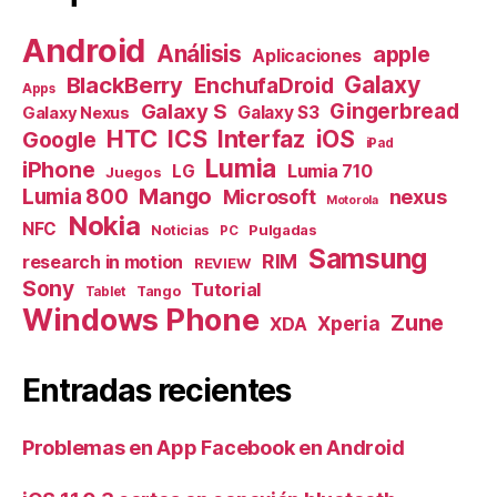
Android
Análisis
apple
Aplicaciones
Galaxy
BlackBerry
EnchufaDroid
Apps
Galaxy S
Gingerbread
Galaxy S3
Galaxy Nexus
HTC
ICS
Interfaz
iOS
Google
iPad
Lumia
iPhone
Lumia 710
LG
Juegos
Mango
Lumia 800
nexus
Microsoft
Motorola
Nokia
NFC
Pulgadas
Noticias
PC
Samsung
RIM
research in motion
REVIEW
Sony
Tutorial
Tango
Tablet
Windows Phone
Zune
Xperia
XDA
Entradas recientes
Problemas en App Facebook en Android