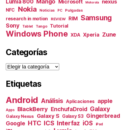
Mango
Lumia 800
nexus
Microsoft
Motorola
Nokia
NFC
Pulgadas
Noticias
PC
Samsung
RIM
research in motion
REVIEW
Sony
Tutorial
Tango
Tablet
Windows Phone
Zune
Xperia
XDA
Categorías
Categorías
Etiquetas
Android
Análisis
apple
Aplicaciones
Galaxy
BlackBerry
EnchufaDroid
Apps
Galaxy S
Gingerbread
Galaxy S3
Galaxy Nexus
HTC
ICS
Interfaz
iOS
Google
iPad