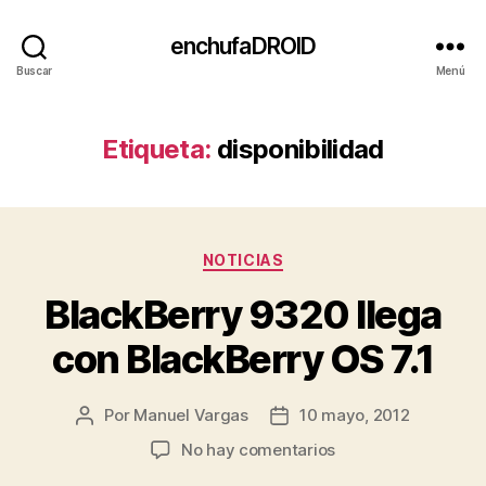
enchufaDROID
Buscar
Menú
Etiqueta:
disponibilidad
Categorías
NOTICIAS
BlackBerry 9320 llega
con BlackBerry OS 7.1
Por
Manuel Vargas
10 mayo, 2012
Autor
Fecha
de
de
en
No hay comentarios
la
la
BlackBerry