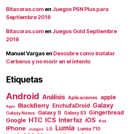
Bitacoras.com
en
Juegos PSN Plus para
Septiembre 2016
Bitacoras.com
en
Juegos Gold Septiembre
2016
Manuel Vargas
en
Descubre como instalar
Cerberus y no morir en el intento
Etiquetas
Android
Análisis
apple
Aplicaciones
Galaxy
BlackBerry
EnchufaDroid
Apps
Galaxy S
Gingerbread
Galaxy S3
Galaxy Nexus
HTC
ICS
Interfaz
iOS
Google
iPad
Lumia
iPhone
Lumia 710
LG
Juegos