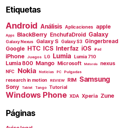
Etiquetas
Android
Análisis
apple
Aplicaciones
Galaxy
BlackBerry
EnchufaDroid
Apps
Galaxy S
Gingerbread
Galaxy S3
Galaxy Nexus
HTC
ICS
Interfaz
iOS
Google
iPad
Lumia
iPhone
Lumia 710
LG
Juegos
Mango
Lumia 800
nexus
Microsoft
Motorola
Nokia
NFC
Pulgadas
Noticias
PC
Samsung
RIM
research in motion
REVIEW
Sony
Tutorial
Tango
Tablet
Windows Phone
Zune
Xperia
XDA
Páginas
Aviso legal