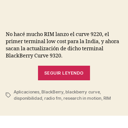
entrada
entrada
9320
llega
con
BlackBerry
OS
No hacé mucho RIM lanzo el curve 9220, el
7.1
primer terminal low cost para la India, y ahora
sacan la actualización de dicho terminal
BlackBerry Curve 9320.
«BlackBerry
SEGUIR LEYENDO
9320
llega
Aplicaciones
,
BlackBerry
,
blackberry curve
con
,
Etiquetas
disponibilidad
,
radio fm
,
research in motion
,
RIM
BlackBerry
OS
7.1»