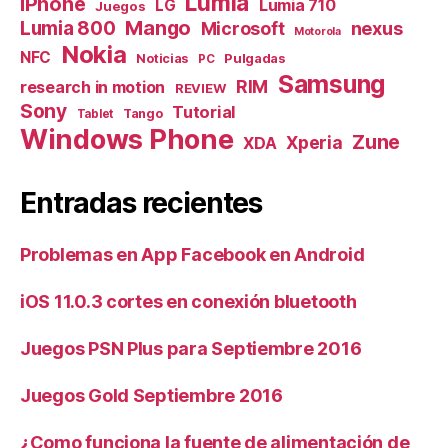
Lumia
iPhone
Lumia 710
LG
Juegos
Mango
Lumia 800
nexus
Microsoft
Motorola
Nokia
NFC
Pulgadas
Noticias
PC
Samsung
RIM
research in motion
REVIEW
Sony
Tutorial
Tango
Tablet
Windows Phone
Zune
Xperia
XDA
Entradas recientes
Problemas en App Facebook en Android
iOS 11.0.3 cortes en conexión bluetooth
Juegos PSN Plus para Septiembre 2016
Juegos Gold Septiembre 2016
¿Como funciona la fuente de alimentación de